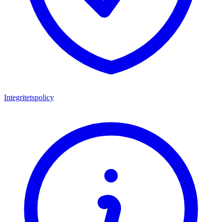
Integritetspolicy