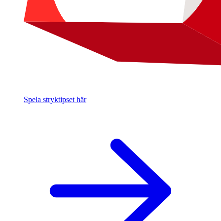
Spela stryktipset här