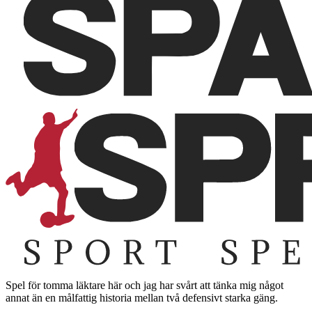
Spel för tomma läktare här och jag har svårt att tänka mig något
annat än en målfattig historia mellan två defensivt starka gäng.