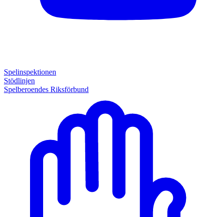
Spelinspektionen
Stödlinjen
Spelberoendes Riksförbund