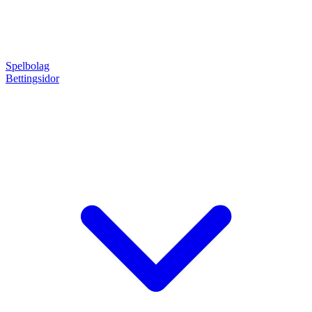
Spelbolag
Bettingsidor