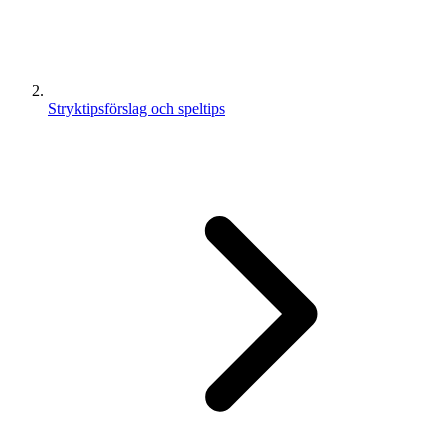
Stryktipsförslag och speltips