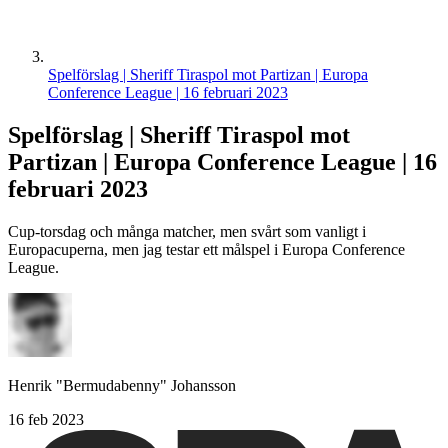
Spelförslag | Sheriff Tiraspol mot Partizan | Europa
Conference League | 16 februari 2023
Spelförslag | Sheriff Tiraspol mot
Partizan | Europa Conference League | 16
februari 2023
Cup-torsdag och många matcher, men svårt som vanligt i
Europacuperna, men jag testar ett målspel i Europa Conference
League.
Henrik "Bermudabenny" Johansson
16 feb 2023