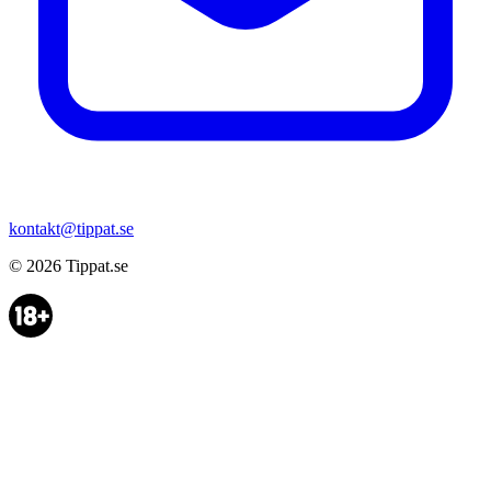
kontakt@tippat.se
© 2026
Tippat.se