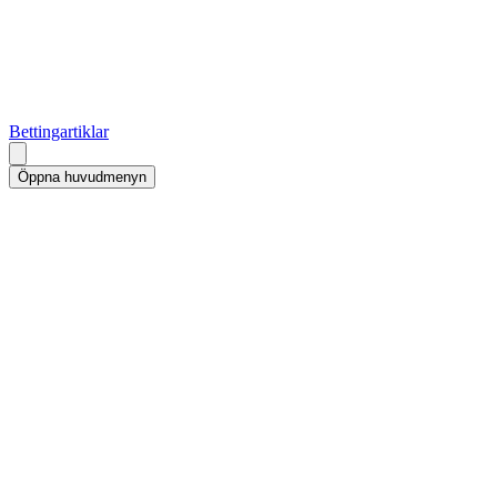
Bettingartiklar
Öppna huvudmenyn