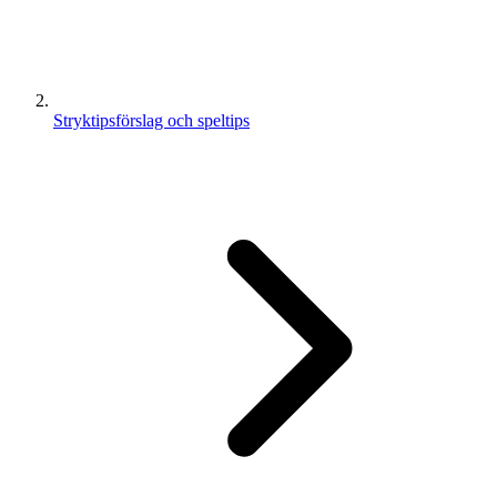
Stryktipsförslag och speltips