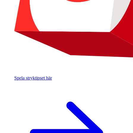
Spela stryktipset här