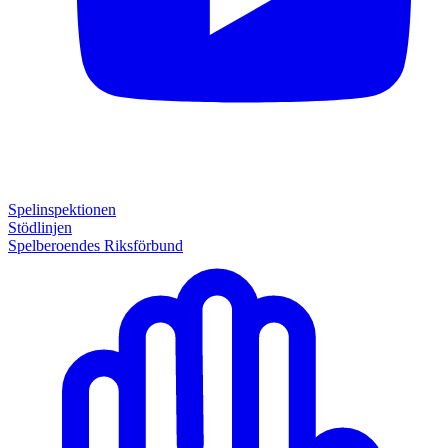
Spelinspektionen
Stödlinjen
Spelberoendes Riksförbund