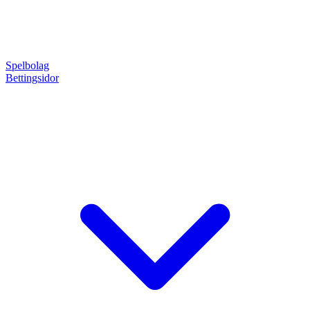
Spelbolag
Bettingsidor