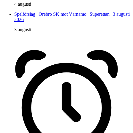
4 augusti
Spelförslag | Örebro SK mot Värnamo | Superettan | 3 augusti
2026
3 augusti