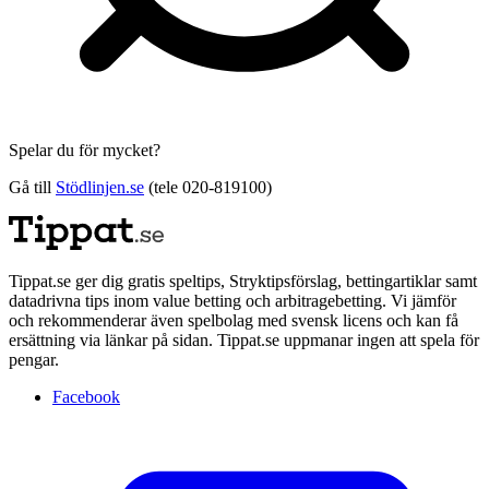
Spelar du för mycket?
Gå till
Stödlinjen.se
(tele 020-819100)
Tippat.se ger dig gratis speltips, Stryktipsförslag, bettingartiklar samt
datadrivna tips inom value betting och arbitragebetting. Vi jämför
och rekommenderar även spelbolag med svensk licens och kan få
ersättning via länkar på sidan. Tippat.se uppmanar ingen att spela för
pengar.
Facebook