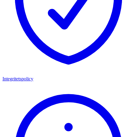
Integritetspolicy