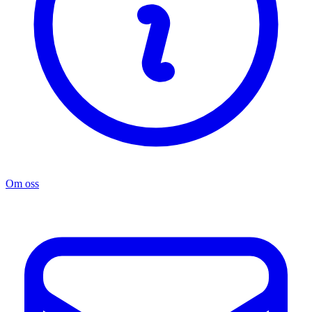
Om oss