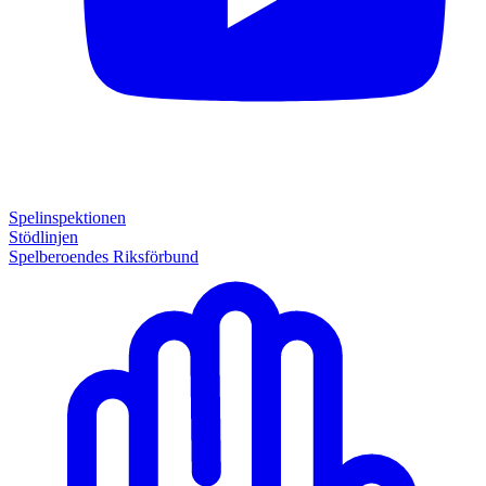
Spelinspektionen
Stödlinjen
Spelberoendes Riksförbund