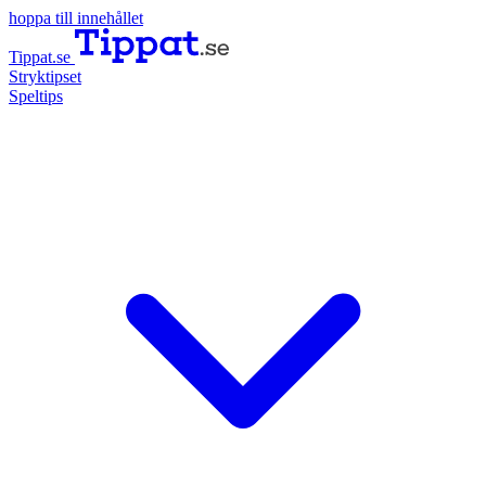
hoppa till innehållet
Tippat.se
Stryktipset
Speltips