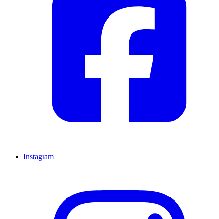
Instagram