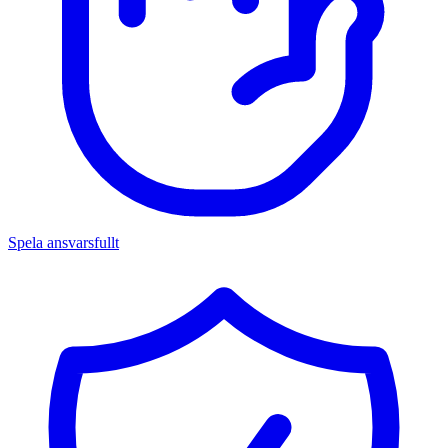
Spela ansvarsfullt