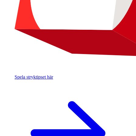
Spela stryktipset här