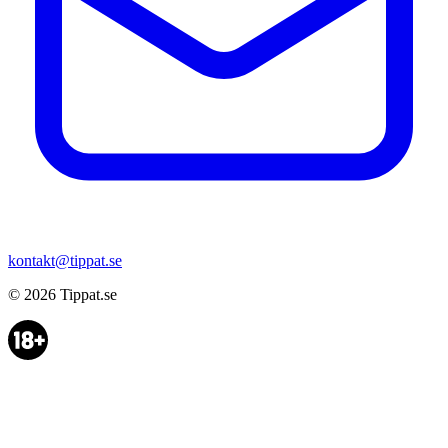
kontakt@tippat.se
© 2026
Tippat.se