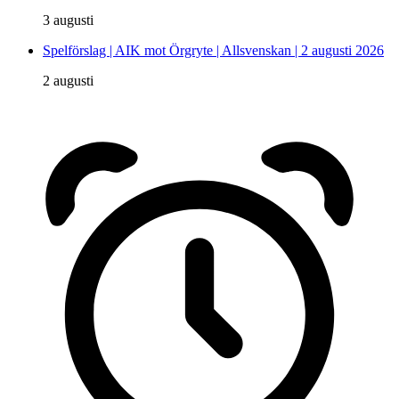
3 augusti
Spelförslag | AIK mot Örgryte | Allsvenskan | 2 augusti 2026
2 augusti