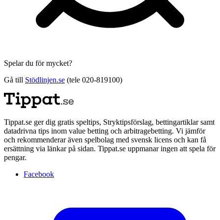
Spelar du för mycket?
Gå till
Stödlinjen.se
(tele 020-819100)
Tippat.se ger dig gratis speltips, Stryktipsförslag, bettingartiklar samt
datadrivna tips inom value betting och arbitragebetting. Vi jämför
och rekommenderar även spelbolag med svensk licens och kan få
ersättning via länkar på sidan. Tippat.se uppmanar ingen att spela för
pengar.
Facebook