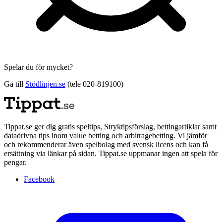
Spelar du för mycket?
Gå till
Stödlinjen.se
(tele 020-819100)
Tippat.se ger dig gratis speltips, Stryktipsförslag, bettingartiklar samt
datadrivna tips inom value betting och arbitragebetting. Vi jämför
och rekommenderar även spelbolag med svensk licens och kan få
ersättning via länkar på sidan. Tippat.se uppmanar ingen att spela för
pengar.
Facebook