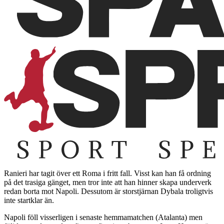
Ranieri har tagit över ett Roma i fritt fall. Visst kan han få ordning
på det trasiga gänget, men tror inte att han hinner skapa underverk
redan borta mot Napoli. Dessutom är storstjärnan Dybala troligtvis
inte startklar än.
Napoli föll visserligen i senaste hemmamatchen (Atalanta) men