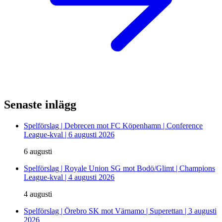
Senaste inlägg
Spelförslag | Debrecen mot FC Köpenhamn | Conference
League-kval | 6 augusti 2026
6 augusti
Spelförslag | Royale Union SG mot Bodö/Glimt | Champions
League-kval | 4 augusti 2026
4 augusti
Spelförslag | Örebro SK mot Värnamo | Superettan | 3 augusti
2026