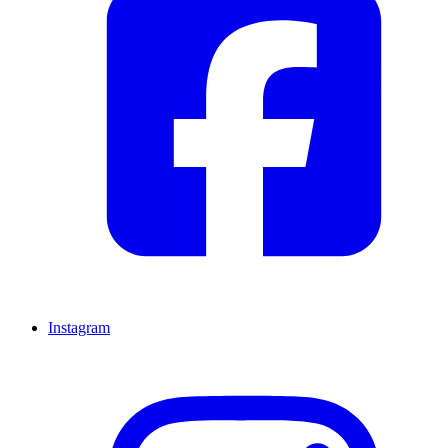
Instagram