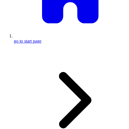
go to start page