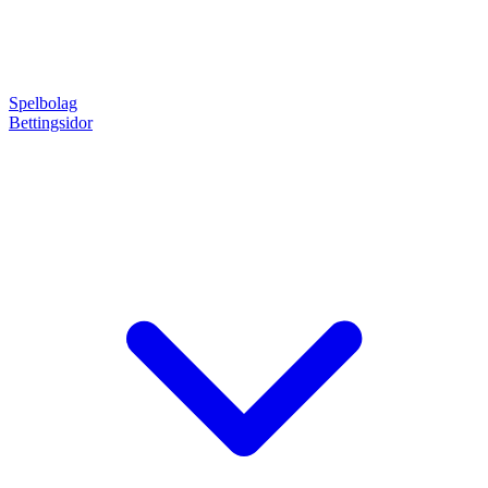
Spelbolag
Bettingsidor