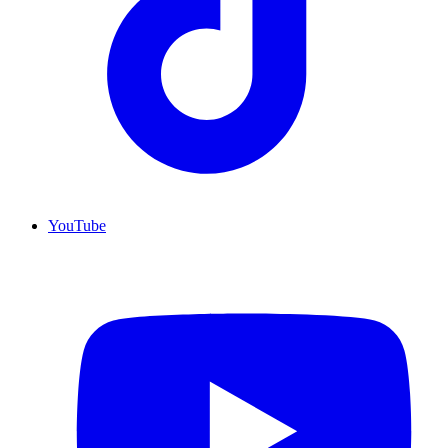
YouTube