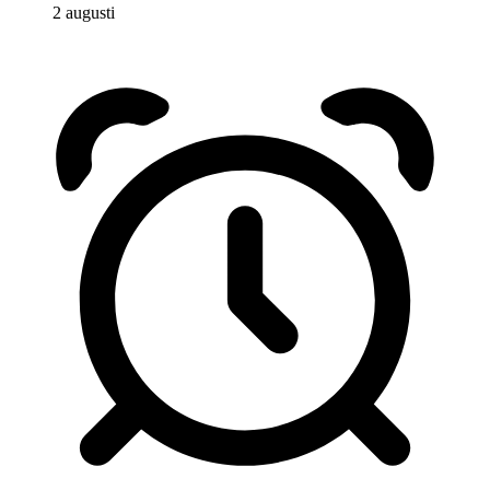
2 augusti