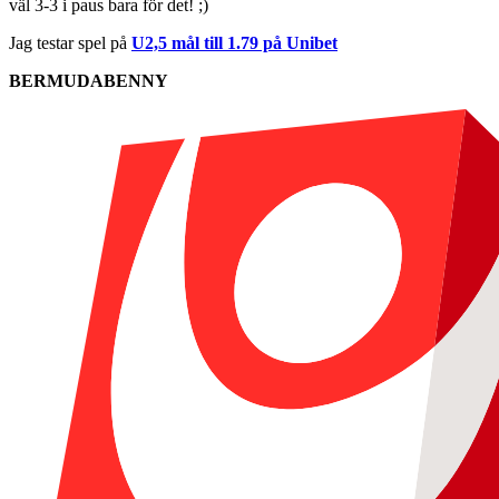
väl 3-3 i paus bara för det! ;)
Jag testar spel på
U2,5 mål till 1.79 på Unibet
BERMUDABENNY