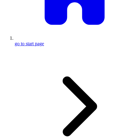
go to start page