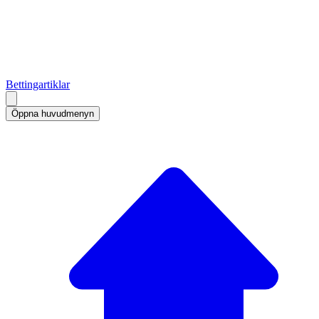
Bettingartiklar
Öppna huvudmenyn