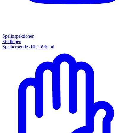
Spelinspektionen
Stödlinjen
Spelberoendes Riksförbund