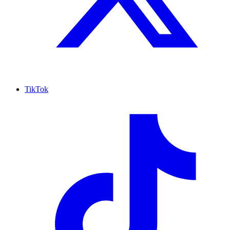
TikTok