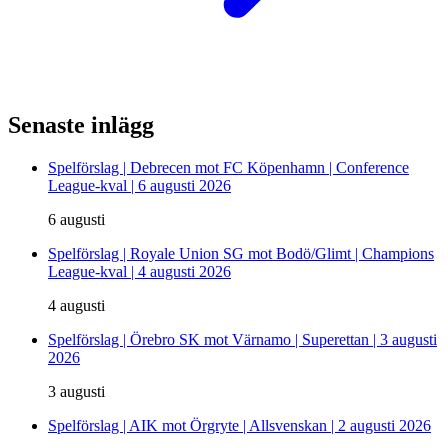
Senaste inlägg
Spelförslag | Debrecen mot FC Köpenhamn | Conference
League-kval | 6 augusti 2026
6 augusti
Spelförslag | Royale Union SG mot Bodö/Glimt | Champions
League-kval | 4 augusti 2026
4 augusti
Spelförslag | Örebro SK mot Värnamo | Superettan | 3 augusti
2026
3 augusti
Spelförslag | AIK mot Örgryte | Allsvenskan | 2 augusti 2026