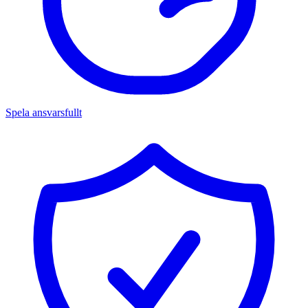
Spela ansvarsfullt