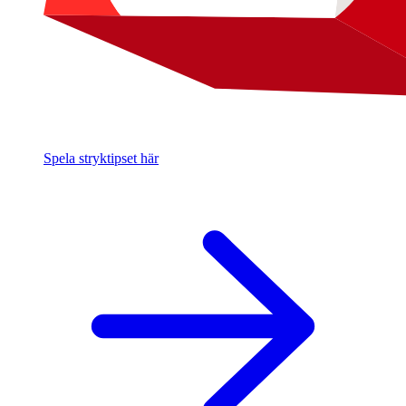
Spela stryktipset här