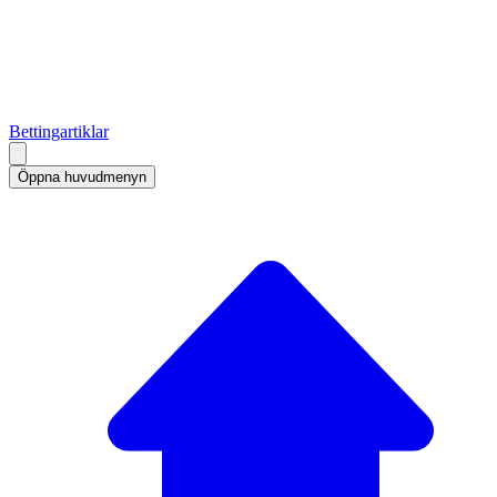
Bettingartiklar
Öppna huvudmenyn