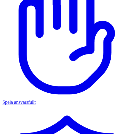
Spela ansvarsfullt