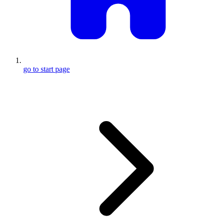
go to start page