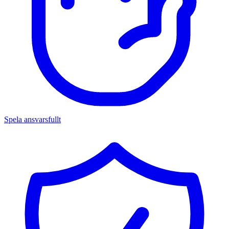
Spela ansvarsfullt