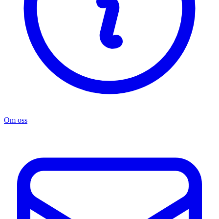
Om oss