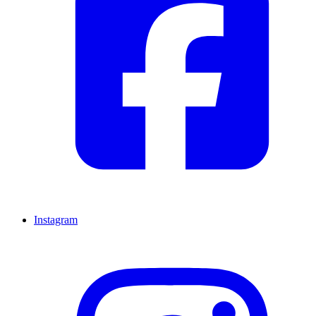
Instagram