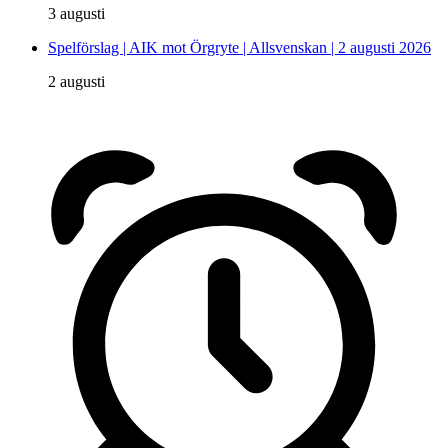
3 augusti
Spelförslag | AIK mot Örgryte | Allsvenskan | 2 augusti 2026
2 augusti