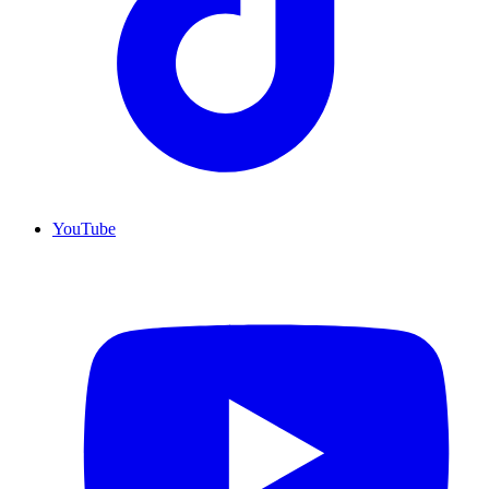
YouTube