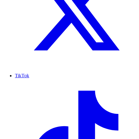
TikTok