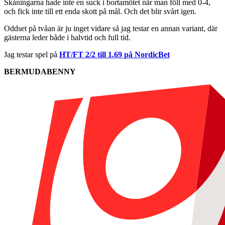
Skåningarna hade inte en suck i bortamötet när man föll med 0-4,
och fick inte till ett enda skott på mål. Och det blir svårt igen.
Oddset på tvåan är ju inget vidare så jag testar en annan variant, där
gästerna leder både i halvtid och full tid.
Jag testar spel på
HT/FT 2/2 till 1.69 på NordicBet
BERMUDABENNY