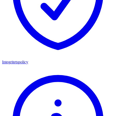
Integritetspolicy