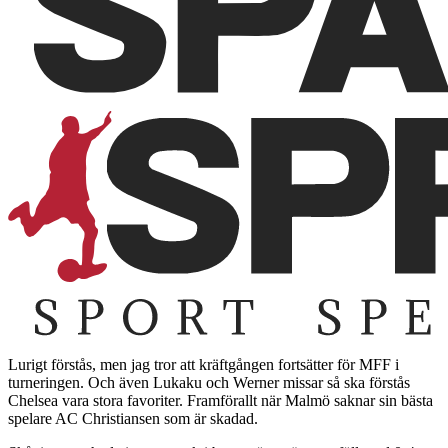
Lurigt förstås, men jag tror att kräftgången fortsätter för MFF i
turneringen. Och även Lukaku och Werner missar så ska förstås
Chelsea vara stora favoriter. Framförallt när Malmö saknar sin bästa
spelare AC Christiansen som är skadad.