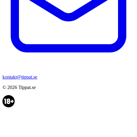
kontakt@tippat.se
© 2026
Tippat.se