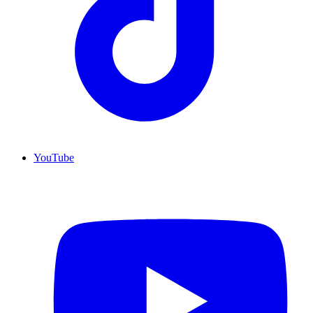
YouTube