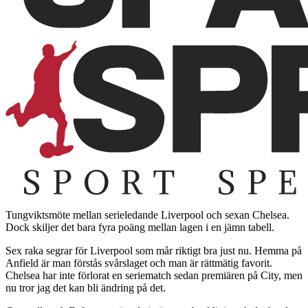
Tungviktsmöte mellan serieledande Liverpool och sexan Chelsea.
Dock skiljer det bara fyra poäng mellan lagen i en jämn tabell.
Sex raka segrar för Liverpool som mår riktigt bra just nu. Hemma på
Anfield är man förstås svårslaget och man är rättmätig favorit.
Chelsea har inte förlorat en seriematch sedan premiären på City, men
nu tror jag det kan bli ändring på det.