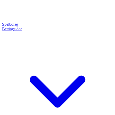
Spelbolag
Bettingsidor