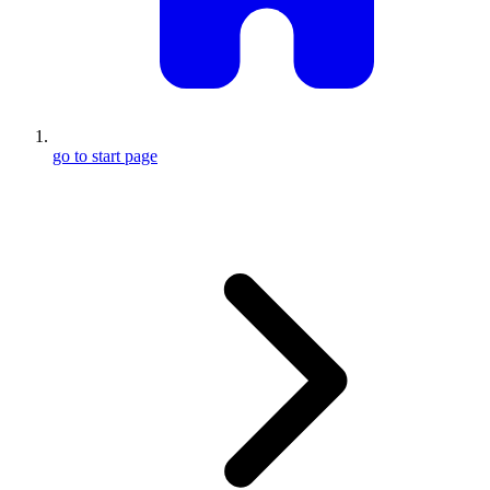
go to start page