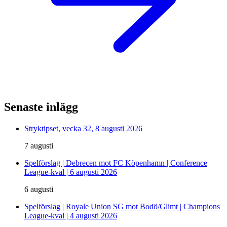
Senaste inlägg
Stryktipset, vecka 32, 8 augusti 2026
7 augusti
Spelförslag | Debrecen mot FC Köpenhamn | Conference
League-kval | 6 augusti 2026
6 augusti
Spelförslag | Royale Union SG mot Bodö/Glimt | Champions
League-kval | 4 augusti 2026