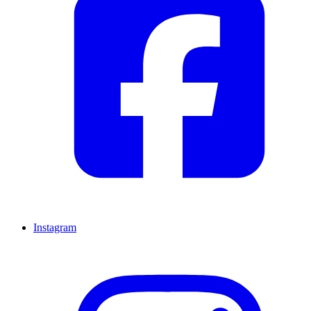
Instagram