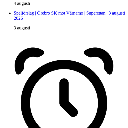
4 augusti
Spelförslag | Örebro SK mot Värnamo | Superettan | 3 augusti
2026
3 augusti