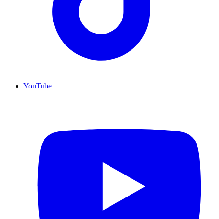
YouTube