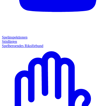
Spelinspektionen
Stödlinjen
Spelberoendes Riksförbund