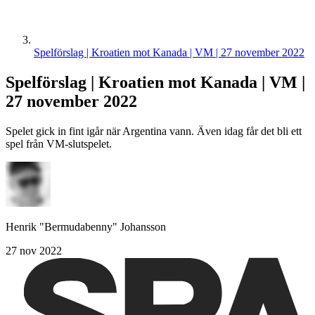
Spelförslag | Kroatien mot Kanada | VM | 27 november 2022
Spelförslag | Kroatien mot Kanada | VM |
27 november 2022
Spelet gick in fint igår när Argentina vann. Även idag får det bli ett
spel från VM-slutspelet.
Henrik "Bermudabenny" Johansson
27 nov 2022