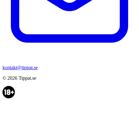
kontakt@tippat.se
© 2026
Tippat.se