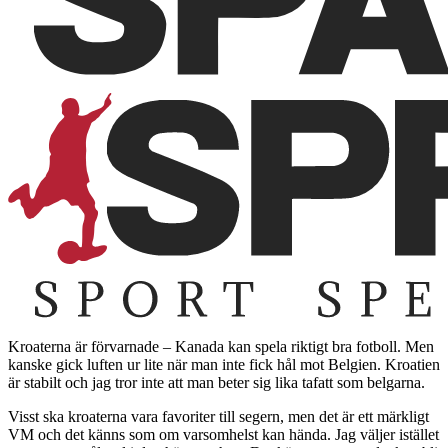
Kroaterna är förvarnade – Kanada kan spela riktigt bra fotboll. Men
kanske gick luften ur lite när man inte fick hål mot Belgien. Kroatien
är stabilt och jag tror inte att man beter sig lika tafatt som belgarna.
Visst ska kroaterna vara favoriter till segern, men det är ett märkligt
VM och det känns som om varsomhelst kan hända. Jag väljer istället