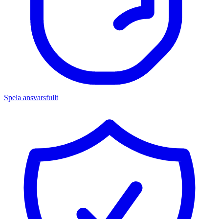
Spela ansvarsfullt