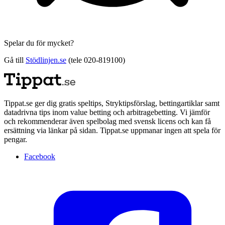
Spelar du för mycket?
Gå till
Stödlinjen.se
(tele 020-819100)
Tippat.se ger dig gratis speltips, Stryktipsförslag, bettingartiklar samt
datadrivna tips inom value betting och arbitragebetting. Vi jämför
och rekommenderar även spelbolag med svensk licens och kan få
ersättning via länkar på sidan. Tippat.se uppmanar ingen att spela för
pengar.
Facebook