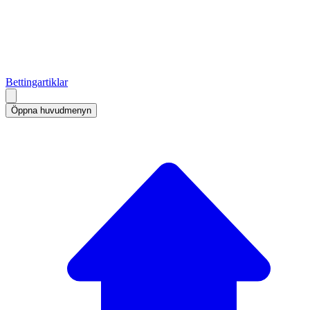
Bettingartiklar
Öppna huvudmenyn