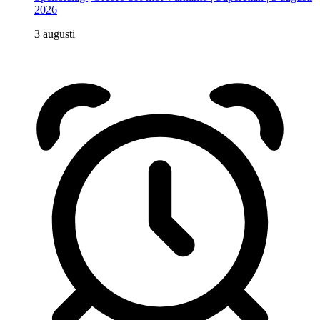
2026
3 augusti