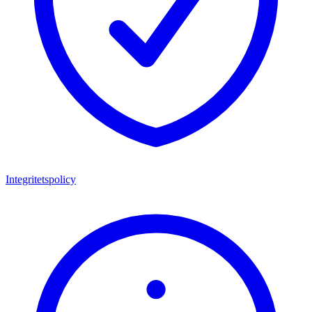
Integritetspolicy