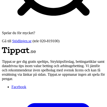
Spelar du för mycket?
Gå till
Stödlinjen.se
(tele 020-819100)
Tippat.se ger dig gratis speltips, Stryktipsförslag, bettingartiklar samt
datadrivna tips inom value betting och arbitragebetting. Vi jämför
och rekommenderar även spelbolag med svensk licens och kan få
ersättning via länkar på sidan. Tippat.se uppmanar ingen att spela för
pengar.
Facebook