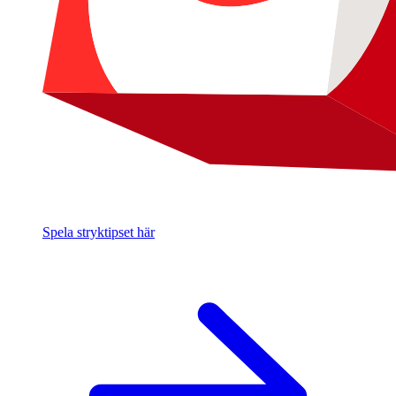
Spela stryktipset här