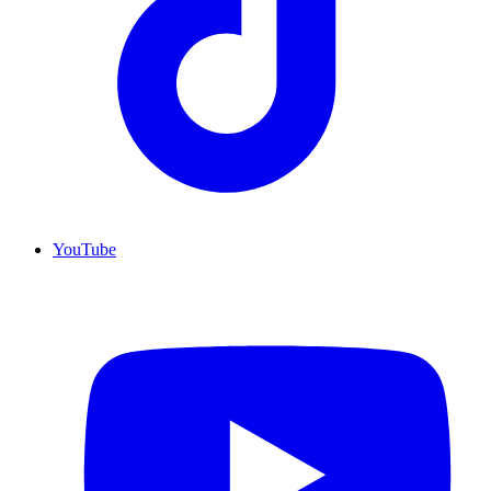
YouTube