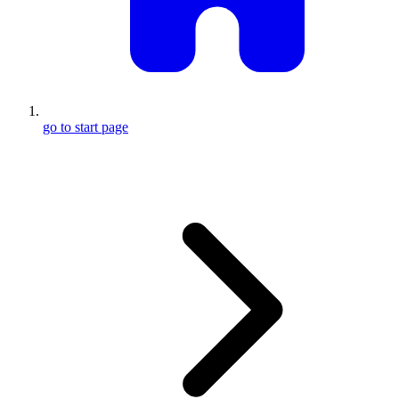
go to start page