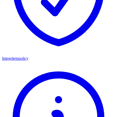
Integritetspolicy