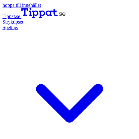
hoppa till innehållet
Tippat.se
Stryktipset
Speltips