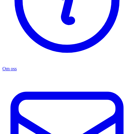
Om oss