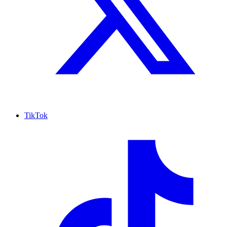
TikTok