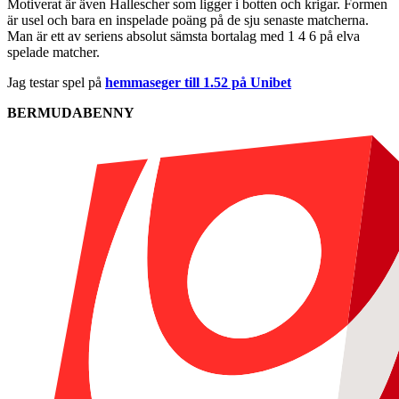
Motiverat är även Hallescher som ligger i botten och krigar. Formen
är usel och bara en inspelade poäng på de sju senaste matcherna.
Man är ett av seriens absolut sämsta bortalag med 1 4 6 på elva
spelade matcher.
Jag testar spel på
hemmaseger till 1.52 på Unibet
BERMUDABENNY