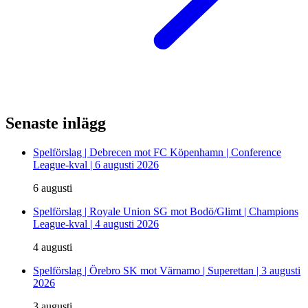
Senaste inlägg
Spelförslag | Debrecen mot FC Köpenhamn | Conference
League-kval | 6 augusti 2026
6 augusti
Spelförslag | Royale Union SG mot Bodö/Glimt | Champions
League-kval | 4 augusti 2026
4 augusti
Spelförslag | Örebro SK mot Värnamo | Superettan | 3 augusti
2026
3 augusti