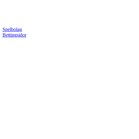
Spelbolag
Bettingsidor