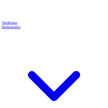
Spelbolag
Bettingsidor