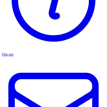
Om oss