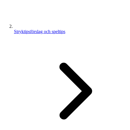
Stryktipsförslag och speltips