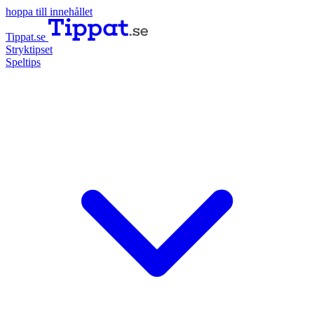
hoppa till innehållet
Tippat.se
Stryktipset
Speltips