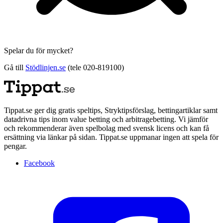
Spelar du för mycket?
Gå till
Stödlinjen.se
(tele 020-819100)
Tippat.se ger dig gratis speltips, Stryktipsförslag, bettingartiklar samt
datadrivna tips inom value betting och arbitragebetting. Vi jämför
och rekommenderar även spelbolag med svensk licens och kan få
ersättning via länkar på sidan. Tippat.se uppmanar ingen att spela för
pengar.
Facebook