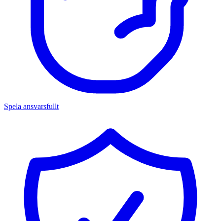
Spela ansvarsfullt