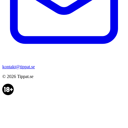
kontakt@tippat.se
© 2026
Tippat.se