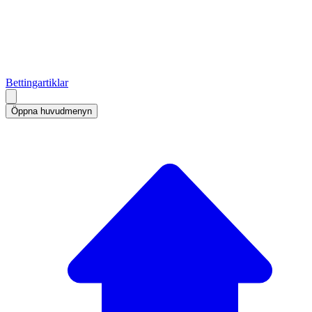
Bettingartiklar
Öppna huvudmenyn