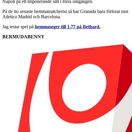
Napoli på ett imponerande sätt i förra omgången.
På de tio senaste hemmamatcherna så har Granada bara förlorat mot
Atletico Madrid och Barcelona.
Jag testar spel på
hemmaseger till 1.77 på Bethard.
BERMUDABENNY