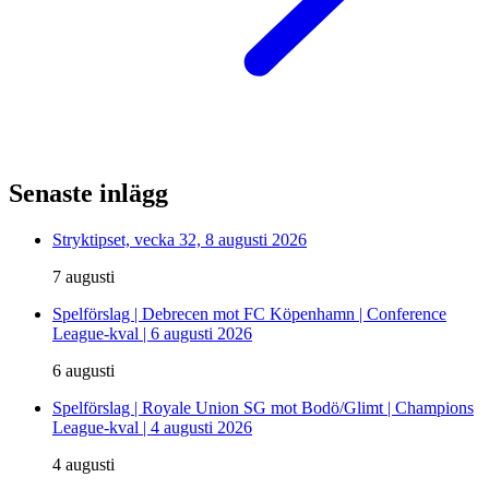
Senaste inlägg
Stryktipset, vecka 32, 8 augusti 2026
7 augusti
Spelförslag | Debrecen mot FC Köpenhamn | Conference
League-kval | 6 augusti 2026
6 augusti
Spelförslag | Royale Union SG mot Bodö/Glimt | Champions
League-kval | 4 augusti 2026
4 augusti