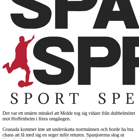
Det var ett smärre mirakel att Molde tog sig vidare från dubbelmötet
mot Hoffenheim i förra omgången.
Granada kommer inte att underskatta norrmännen och borde ha bra
chans att få med sig en seger inför returen. Spanjorerna slog ut