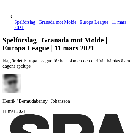
Spelförslag | Granada mot Molde | Europa League | 11 mars
2021
Spelförslag | Granada mot Molde |
Europa League | 11 mars 2021
Idag är det Europa League för hela slanten och därifrån hämtas även
dagens speltips.
Henrik "Bermudabenny" Johansson
11 mar 2021