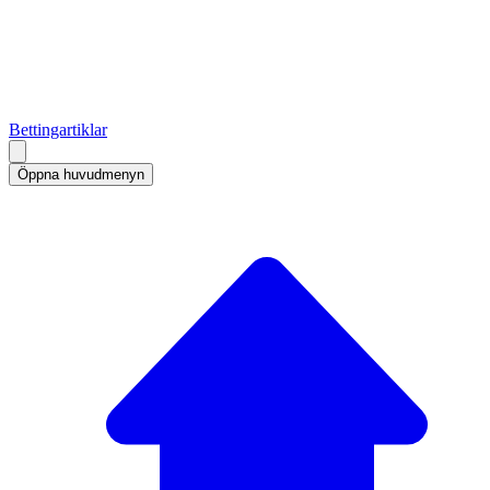
Bettingartiklar
Öppna huvudmenyn