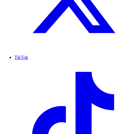
TikTok