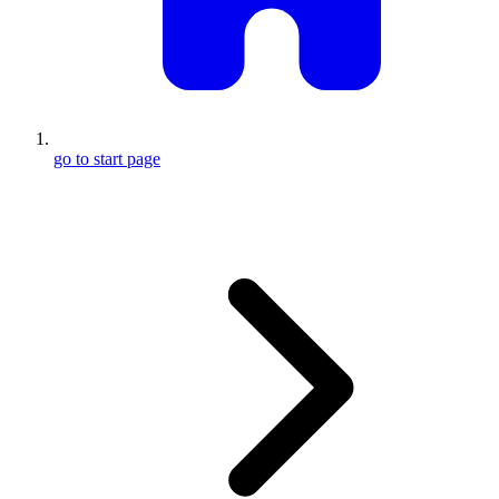
go to start page