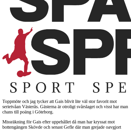
Toppmöte och jag tycker att Gais blivit lite väl stor favorit mot
serietvåan Västerås. Gästerna är otroligt svårslaget och visst har man
chans till poäng i Göteborg.
Missräkning för Gais efter uppehållet då man har kryssat mot
bottengängen Skövde och senast Gefle där man grejade oavgjort