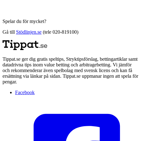
Spelar du för mycket?
Gå till
Stödlinjen.se
(tele 020-819100)
Tippat.se ger dig gratis speltips, Stryktipsförslag, bettingartiklar samt
datadrivna tips inom value betting och arbitragebetting. Vi jämför
och rekommenderar även spelbolag med svensk licens och kan få
ersättning via länkar på sidan. Tippat.se uppmanar ingen att spela för
pengar.
Facebook