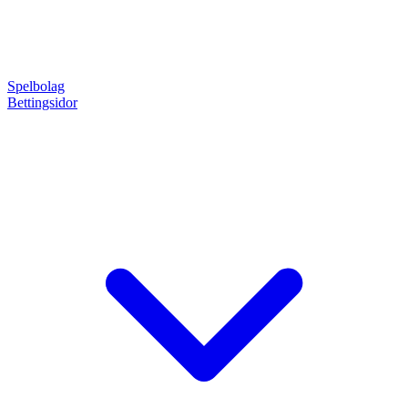
Spelbolag
Bettingsidor