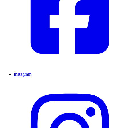
Instagram