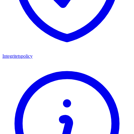
Integritetspolicy