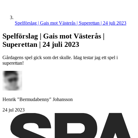
Spelförslag | Gais mot Västerås | Superettan | 24 juli 2023
Spelförslag | Gais mot Västerås |
Superettan | 24 juli 2023
Gårdagens spel gick som det skulle. Idag testar jag ett spel i
superettan!
Henrik "Bermudabenny" Johansson
24 jul 2023