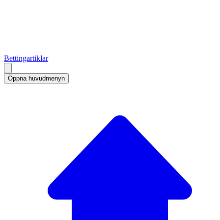
Bettingartiklar
Öppna huvudmenyn