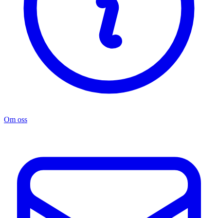
Om oss