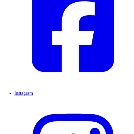
Instagram