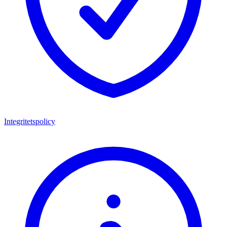
Integritetspolicy