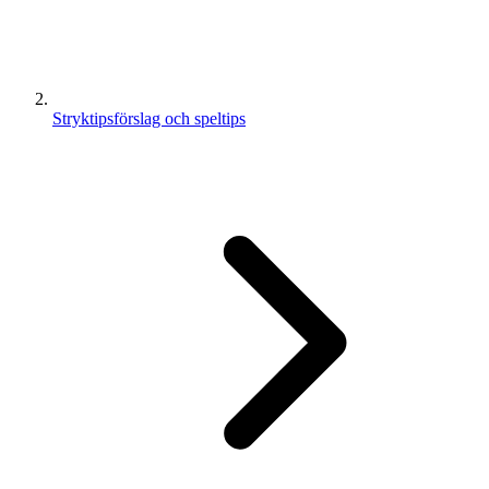
Stryktipsförslag och speltips