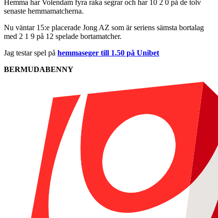
Hemma har Volendam fyra raka segrar och har 10 2 0 på de tolv
senaste hemmamatcherna.
Nu väntar 15:e placerade Jong AZ som är seriens sämsta bortalag
med 2 1 9 på 12 spelade bortamatcher.
Jag testar spel på
hemmaseger till 1.50 på Unibet
BERMUDABENNY