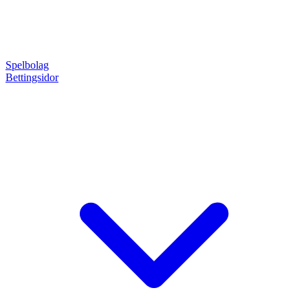
Spelbolag
Bettingsidor