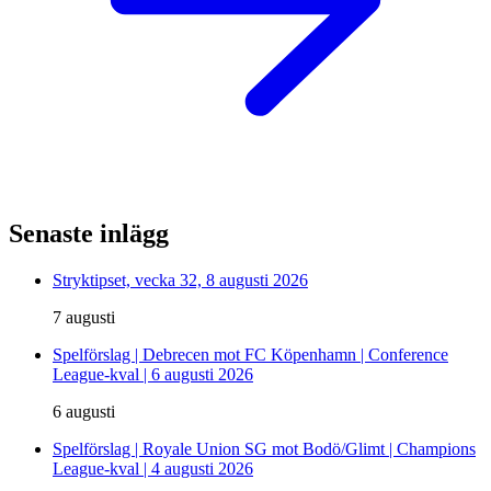
Senaste inlägg
Stryktipset, vecka 32, 8 augusti 2026
7 augusti
Spelförslag | Debrecen mot FC Köpenhamn | Conference
League-kval | 6 augusti 2026
6 augusti
Spelförslag | Royale Union SG mot Bodö/Glimt | Champions
League-kval | 4 augusti 2026