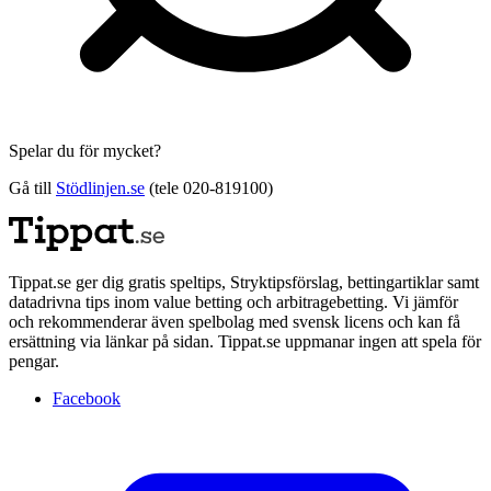
Spelar du för mycket?
Gå till
Stödlinjen.se
(tele 020-819100)
Tippat.se ger dig gratis speltips, Stryktipsförslag, bettingartiklar samt
datadrivna tips inom value betting och arbitragebetting. Vi jämför
och rekommenderar även spelbolag med svensk licens och kan få
ersättning via länkar på sidan. Tippat.se uppmanar ingen att spela för
pengar.
Facebook