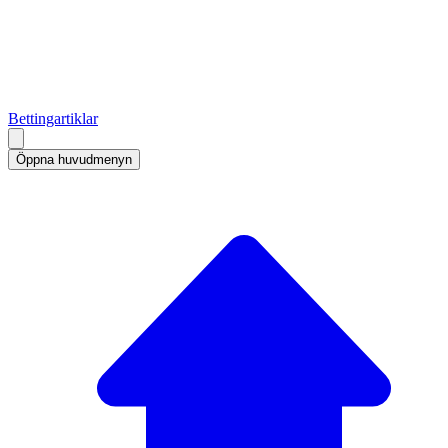
Bettingartiklar
Öppna huvudmenyn