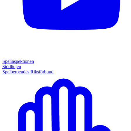
Spelinspektionen
Stödlinjen
Spelberoendes Riksförbund