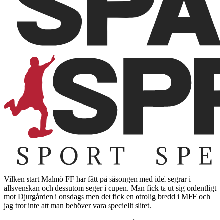
Vilken start Malmö FF har fått på säsongen med idel segrar i
allsvenskan och dessutom seger i cupen. Man fick ta ut sig ordentligt
mot Djurgården i onsdags men det fick en otrolig bredd i MFF och
jag tror inte att man behöver vara speciellt slitet.