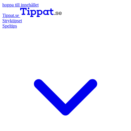
hoppa till innehållet
Tippat.se
Stryktipset
Speltips