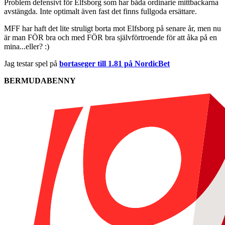
Problem defensivt för Elfsborg som har båda ordinarie mittbackarna
avstängda. Inte optimalt även fast det finns fullgoda ersättare.
MFF har haft det lite struligt borta mot Elfsborg på senare år, men nu
är man FÖR bra och med FÖR bra självförtroende för att åka på en
mina...eller? :)
Jag testar spel på
bortaseger till 1.81 på NordicBet
BERMUDABENNY