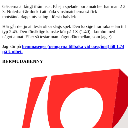
Gästerna är långt ifrån usla. På sju spelade bortamatcher har man 2 2
3. Noterbart är dock i att båda vinstmatcherna så fick
motståndarlaget utvisning i första halvlek.
Här går det ju att testa olika slags spel. Den kaxige lirar raka ettan till
typ 2.45. Den försiktige kanske kör på 1X (1.40) i kombo med
något annat. Eller så testar man något däremellan, som jag. :)
Jag kör på
hemmaseger (pengarna tillbaka vid oavgjort) till 1.74
på Unibet.
BERMUDABENNY