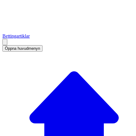
Bettingartiklar
Öppna huvudmenyn