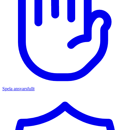
Spela ansvarsfullt