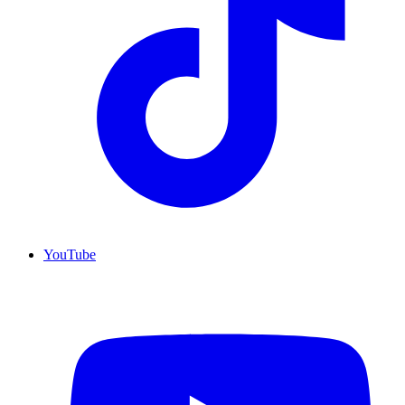
YouTube