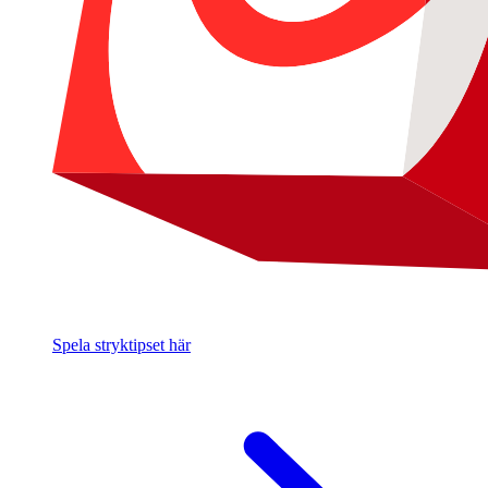
Spela stryktipset här