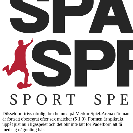
Düsseldorf trivs otroligt bra hemma på Merkur Spiel-Arena där man
är fortsatt obesegrat efter sex matcher (5 1 0). Formen är spikrakt
uppåt just nu i ligaspelet och det blir inte lätt för Paderborn att få
med sig någonting här.