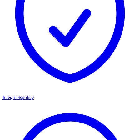
Integritetspolicy