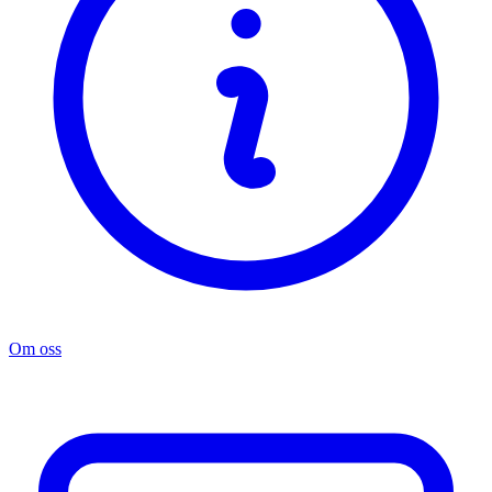
Om oss