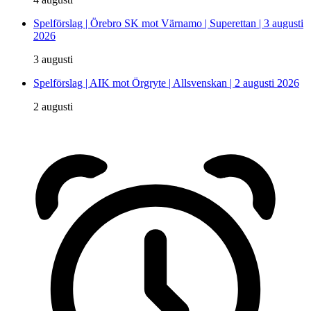
Spelförslag | Örebro SK mot Värnamo | Superettan | 3 augusti
2026
3 augusti
Spelförslag | AIK mot Örgryte | Allsvenskan | 2 augusti 2026
2 augusti