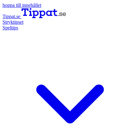
hoppa till innehållet
Tippat.se
Stryktipset
Speltips