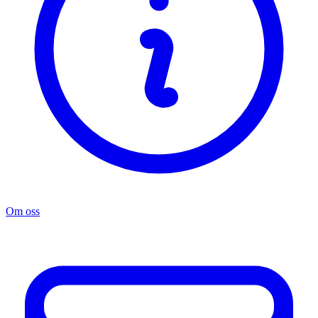
Om oss