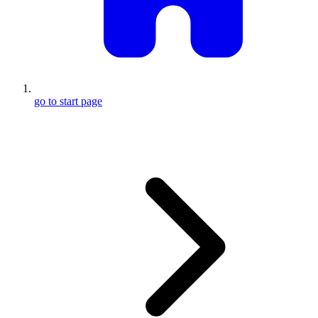
go to start page