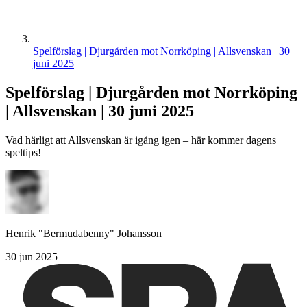
Spelförslag | Djurgården mot Norrköping | Allsvenskan | 30
juni 2025
Spelförslag | Djurgården mot Norrköping
| Allsvenskan | 30 juni 2025
Vad härligt att Allsvenskan är igång igen – här kommer dagens
speltips!
Henrik "Bermudabenny" Johansson
30 jun 2025