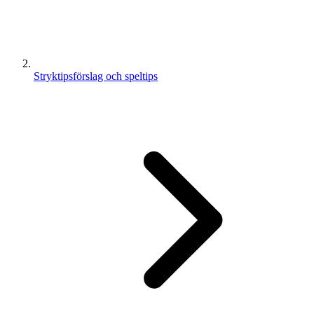
Stryktipsförslag och speltips