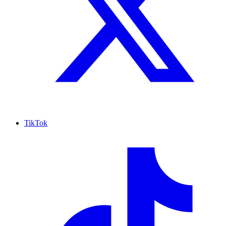
TikTok