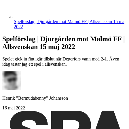
Spelförslag | Djurgården mot Malmö FF | Allsvenskan 15 maj
2022
Spelförslag | Djurgården mot Malmö FF |
Allsvenskan 15 maj 2022
Spelet gick in fint igår tillslut när Degerfors vann med 2-1. Även
idag testar jag ett spel i allsvenskan.
Henrik "Bermudabenny" Johansson
16 maj 2022