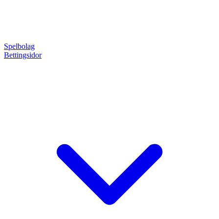
Spelbolag
Bettingsidor