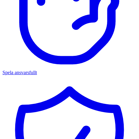
Spela ansvarsfullt