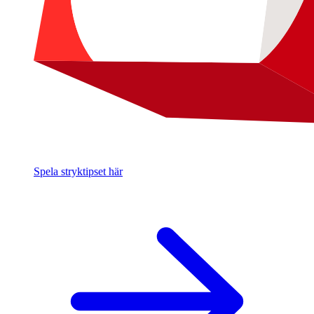
Spela stryktipset här