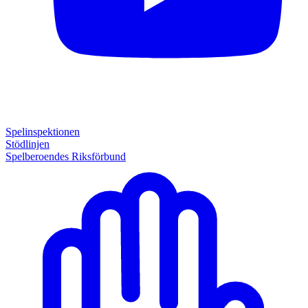
Spelinspektionen
Stödlinjen
Spelberoendes Riksförbund