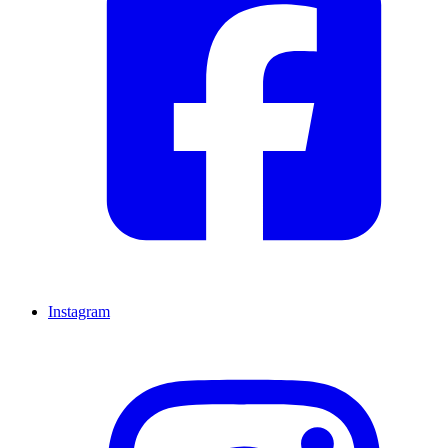
Instagram