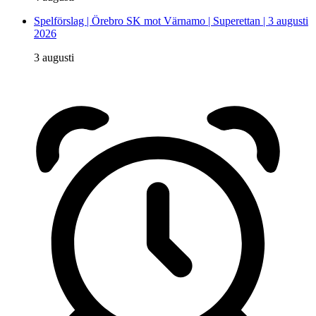
Spelförslag | Örebro SK mot Värnamo | Superettan | 3 augusti
2026
3 augusti