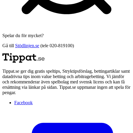
Spelar du för mycket?
Gå till
Stödlinjen.se
(tele 020-819100)
Tippat.se ger dig gratis speltips, Stryktipsförslag, bettingartiklar samt
datadrivna tips inom value betting och arbitragebetting. Vi jämför
och rekommenderar även spelbolag med svensk licens och kan få
ersättning via länkar på sidan. Tippat.se uppmanar ingen att spela för
pengar.
Facebook