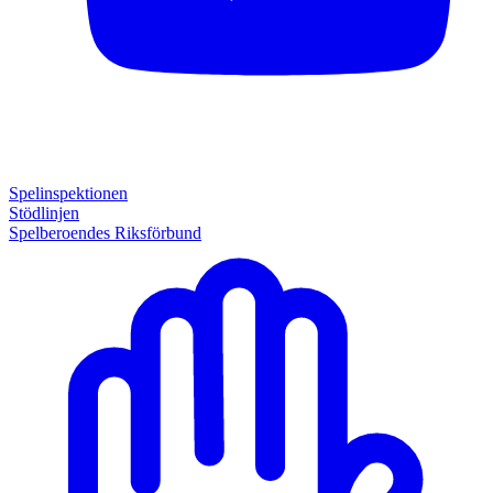
Spelinspektionen
Stödlinjen
Spelberoendes Riksförbund