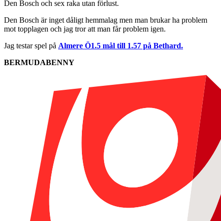
Den Bosch och sex raka utan förlust.
Den Bosch är inget dåligt hemmalag men man brukar ha problem
mot topplagen och jag tror att man får problem igen.
Jag testar spel på
Almere Ö1.5 mål till 1.57 på Bethard.
BERMUDABENNY