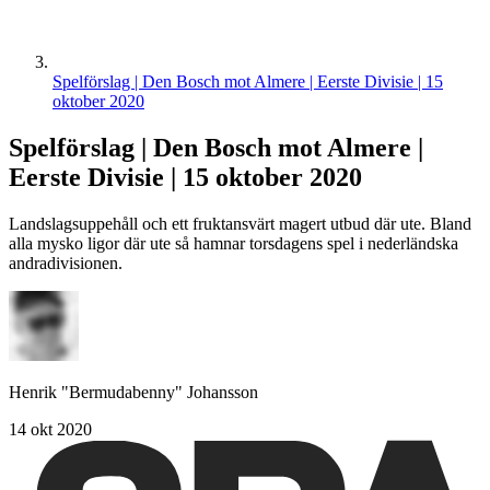
Spelförslag | Den Bosch mot Almere | Eerste Divisie | 15
oktober 2020
Spelförslag | Den Bosch mot Almere |
Eerste Divisie | 15 oktober 2020
Landslagsuppehåll och ett fruktansvärt magert utbud där ute. Bland
alla mysko ligor där ute så hamnar torsdagens spel i nederländska
andradivisionen.
Henrik "Bermudabenny" Johansson
14 okt 2020