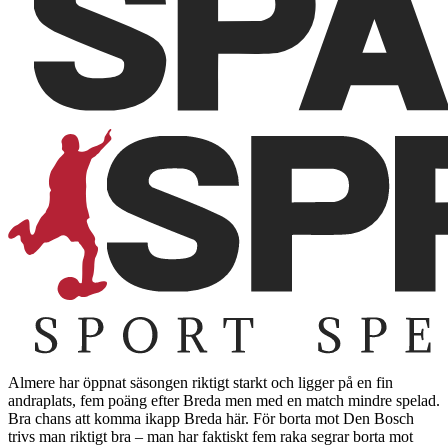
Almere har öppnat säsongen riktigt starkt och ligger på en fin
andraplats, fem poäng efter Breda men med en match mindre spelad.
Bra chans att komma ikapp Breda här. För borta mot Den Bosch
trivs man riktigt bra – man har faktiskt fem raka segrar borta mot