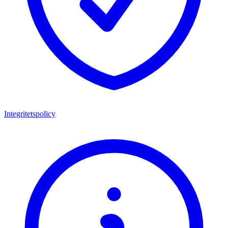
Integritetspolicy