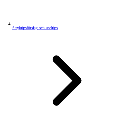
Stryktipsförslag och speltips