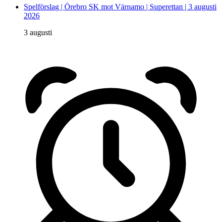
Spelförslag | Örebro SK mot Värnamo | Superettan | 3 augusti
2026
3 augusti