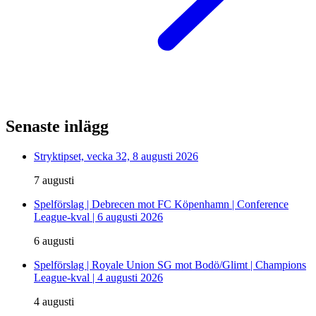
Senaste inlägg
Stryktipset, vecka 32, 8 augusti 2026
7 augusti
Spelförslag | Debrecen mot FC Köpenhamn | Conference
League-kval | 6 augusti 2026
6 augusti
Spelförslag | Royale Union SG mot Bodö/Glimt | Champions
League-kval | 4 augusti 2026
4 augusti