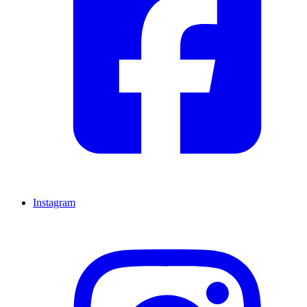
Instagram