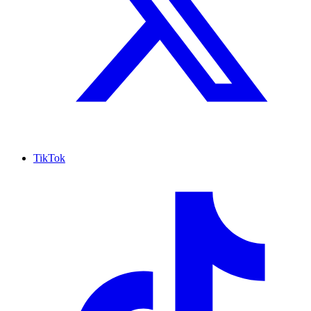
TikTok