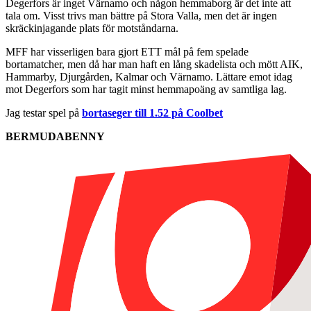
Degerfors är inget Värnamo och någon hemmaborg är det inte att
tala om. Visst trivs man bättre på Stora Valla, men det är ingen
skräckinjagande plats för motståndarna.
MFF har visserligen bara gjort ETT mål på fem spelade
bortamatcher, men då har man haft en lång skadelista och mött AIK,
Hammarby, Djurgården, Kalmar och Värnamo. Lättare emot idag
mot Degerfors som har tagit minst hemmapoäng av samtliga lag.
Jag testar spel på
bortaseger till 1.52 på Coolbet
BERMUDABENNY