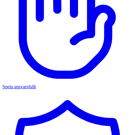
Spela ansvarsfullt