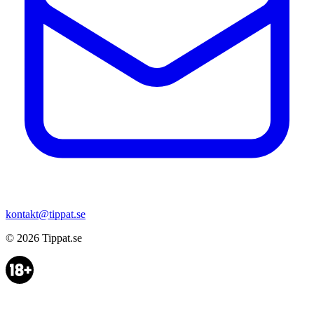
kontakt@tippat.se
© 2026
Tippat.se