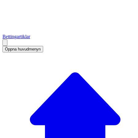
Bettingartiklar
Öppna huvudmenyn