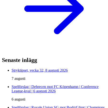
Senaste inlägg
Stryktipset, vecka 32, 8 augusti 2026
7 augusti
Spelförslag | Debrecen mot FC Köpenhamn | Conference
League-kval | 6 augusti 2026
6 augusti
Spelförslag | Royale Union SG mot Bodö/Glimt | Champions