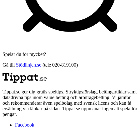
Spelar du för mycket?
Gå till
Stödlinjen.se
(tele 020-819100)
Tippat.se ger dig gratis speltips, Stryktipsförslag, bettingartiklar samt
datadrivna tips inom value betting och arbitragebetting. Vi jämför
och rekommenderar även spelbolag med svensk licens och kan få
ersättning via länkar på sidan. Tippat.se uppmanar ingen att spela för
pengar.
Facebook