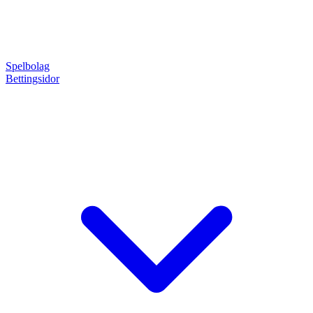
Spelbolag
Bettingsidor