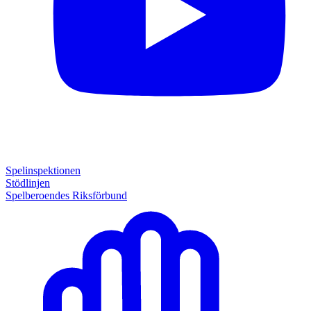
Spelinspektionen
Stödlinjen
Spelberoendes Riksförbund