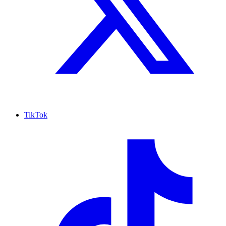
TikTok