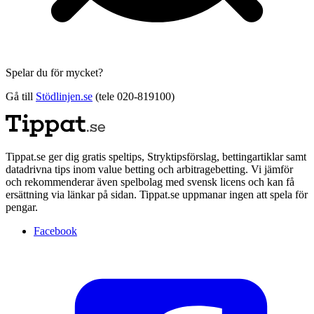
Spelar du för mycket?
Gå till
Stödlinjen.se
(tele 020-819100)
Tippat.se ger dig gratis speltips, Stryktipsförslag, bettingartiklar samt
datadrivna tips inom value betting och arbitragebetting. Vi jämför
och rekommenderar även spelbolag med svensk licens och kan få
ersättning via länkar på sidan. Tippat.se uppmanar ingen att spela för
pengar.
Facebook