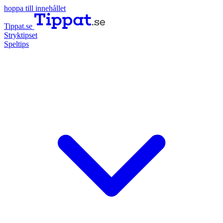
hoppa till innehållet
Tippat.se
Stryktipset
Speltips