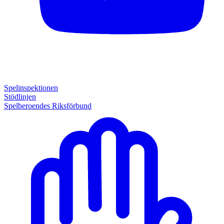
Spelinspektionen
Stödlinjen
Spelberoendes Riksförbund