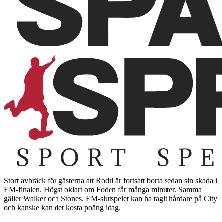
Stort avbräck för gästerna att Rodri är fortsatt borta sedan sin skada i
EM-finalen. Högst oklart om Foden får många minuter. Samma
gäller Walker och Stones. EM-slutspelet kan ha tagit hårdare på City
och kanske kan det kosta poäng idag.