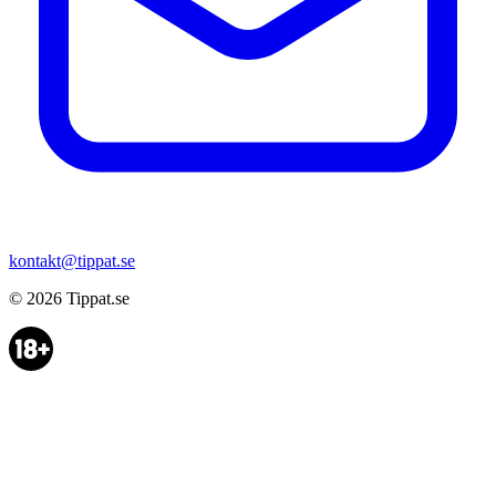
kontakt@tippat.se
© 2026
Tippat.se