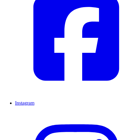
Instagram