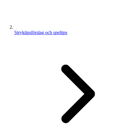
Stryktipsförslag och speltips