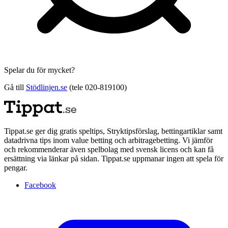
Spelar du för mycket?
Gå till
Stödlinjen.se
(tele 020-819100)
Tippat.se ger dig gratis speltips, Stryktipsförslag, bettingartiklar samt
datadrivna tips inom value betting och arbitragebetting. Vi jämför
och rekommenderar även spelbolag med svensk licens och kan få
ersättning via länkar på sidan. Tippat.se uppmanar ingen att spela för
pengar.
Facebook