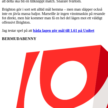
att detta ska bli en tillknäppt match. Snarare tvärtom.
Brighton gör i sort sett alltid mål hemma – men man släpper också
inte en jävla massa baljor. Marseille är ingen vinstmaskin på resande
fot direkt, men här kommer man få en hel del lägen mot ett väldigt
offensivt Brighton.
Jag testar spel på att
båda lagen gör mål till 1.61 på Unibet
BERMUDABENNY