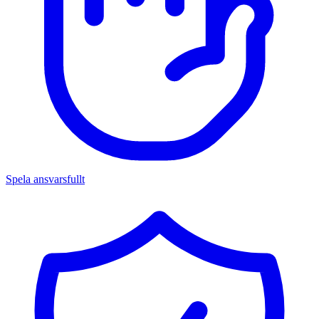
Spela ansvarsfullt