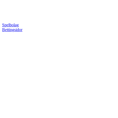
Spelbolag
Bettingsidor