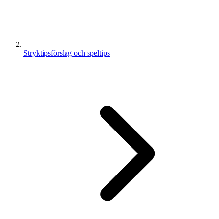
Stryktipsförslag och speltips