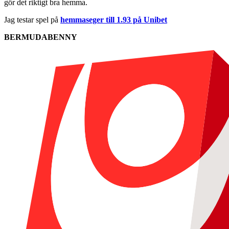
gör det riktigt bra hemma.
Jag testar spel på
hemmaseger till 1.93 på Unibet
BERMUDABENNY