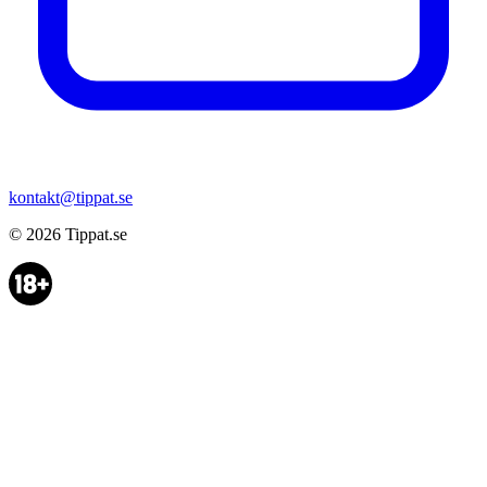
kontakt@tippat.se
© 2026
Tippat.se