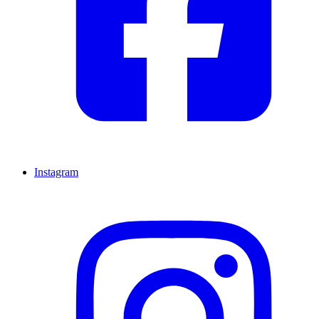
Instagram