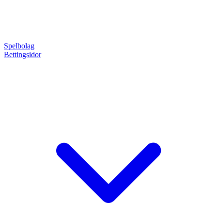
Spelbolag
Bettingsidor