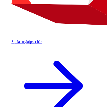
Spela stryktipset här