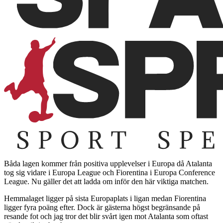
Båda lagen kommer från positiva upplevelser i Europa då Atalanta
tog sig vidare i Europa League och Fiorentina i Europa Conference
League. Nu gäller det att ladda om inför den här viktiga matchen.
Hemmalaget ligger på sista Europaplats i ligan medan Fiorentina
ligger fyra poäng efter. Dock är gästerna högst begränsande på
resande fot och jag tror det blir svårt igen mot Atalanta som oftast