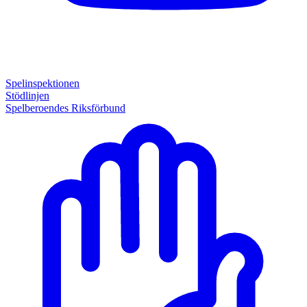
Spelinspektionen
Stödlinjen
Spelberoendes Riksförbund