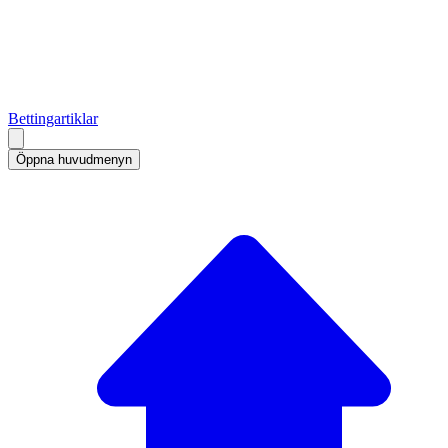
Bettingartiklar
Öppna huvudmenyn