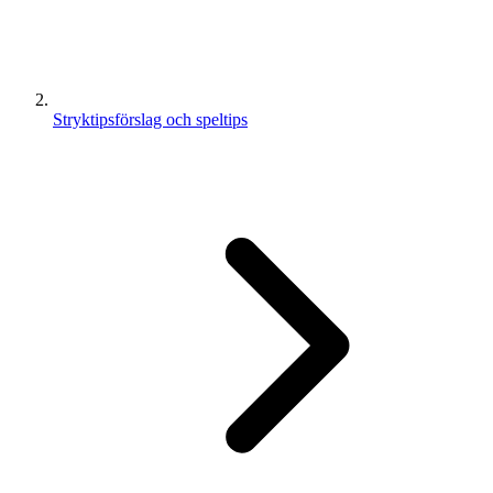
Stryktipsförslag och speltips