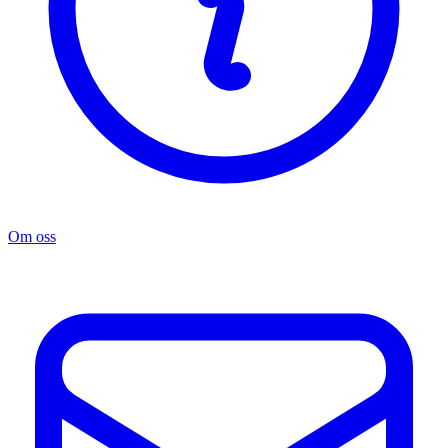
Om oss