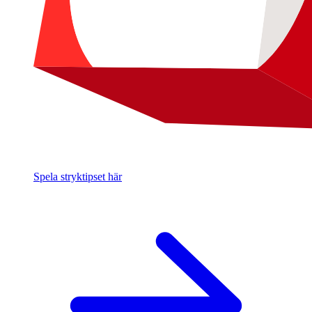
Spela stryktipset här