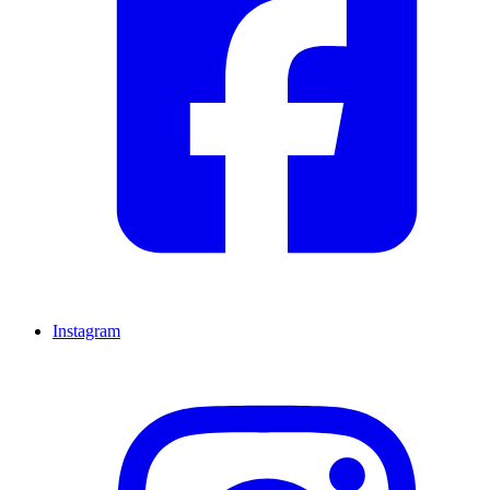
Instagram