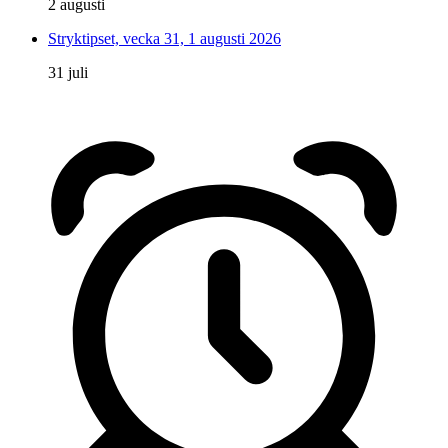
2 augusti
Stryktipset, vecka 31, 1 augusti 2026
31 juli