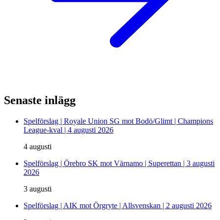
Senaste inlägg
Spelförslag | Royale Union SG mot Bodö/Glimt | Champions
League-kval | 4 augusti 2026
4 augusti
Spelförslag | Örebro SK mot Värnamo | Superettan | 3 augusti
2026
3 augusti
Spelförslag | AIK mot Örgryte | Allsvenskan | 2 augusti 2026