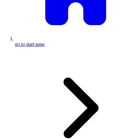
go to start page