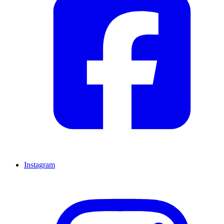
Instagram