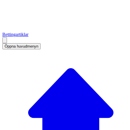
Bettingartiklar
Öppna huvudmenyn