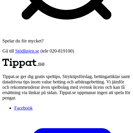
Spelar du för mycket?
Gå till
Stödlinjen.se
(tele 020-819100)
Tippat.se ger dig gratis speltips, Stryktipsförslag, bettingartiklar samt
datadrivna tips inom value betting och arbitragebetting. Vi jämför
och rekommenderar även spelbolag med svensk licens och kan få
ersättning via länkar på sidan. Tippat.se uppmanar ingen att spela för
pengar.
Facebook