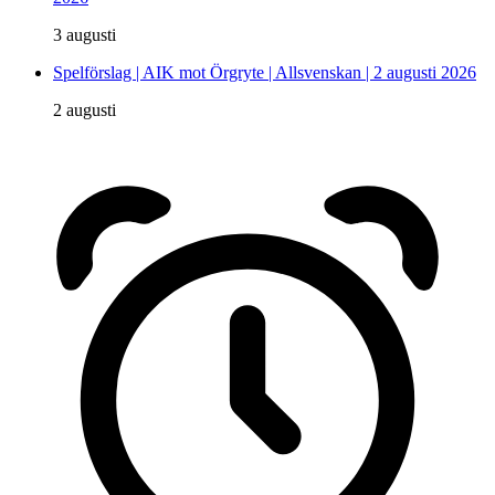
3 augusti
Spelförslag | AIK mot Örgryte | Allsvenskan | 2 augusti 2026
2 augusti