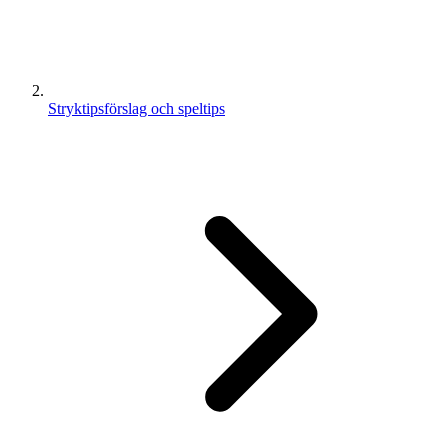
Stryktipsförslag och speltips