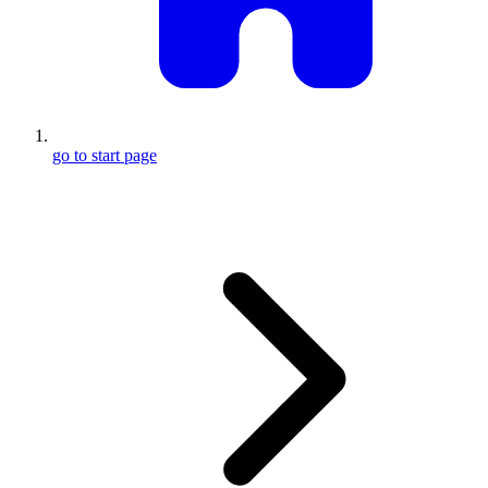
go to start page