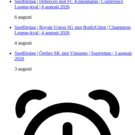
Spelförslag | Debrecen mot FC Köpenhamn | Conference
League-kval | 6 augusti 2026
6 augusti
Spelförslag | Royale Union SG mot Bodö/Glimt | Champions
League-kval | 4 augusti 2026
4 augusti
Spelförslag | Örebro SK mot Värnamo | Superettan | 3 augusti
2026
3 augusti