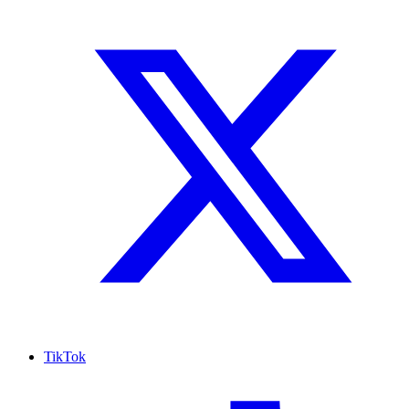
TikTok