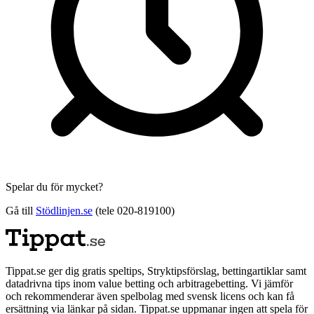
Spelar du för mycket?
Gå till
Stödlinjen.se
(tele 020-819100)
Tippat.se ger dig gratis speltips, Stryktipsförslag, bettingartiklar samt
datadrivna tips inom value betting och arbitragebetting. Vi jämför
och rekommenderar även spelbolag med svensk licens och kan få
ersättning via länkar på sidan. Tippat.se uppmanar ingen att spela för