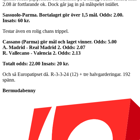
2.08 är fortfarande ok. Dock går jag in på målspelet istället.
Sassuolo-Parma. Bortalaget gör över 1,5 mål. Odds: 2.00.
Insats: 60 kr.
Testar även en rolig chans trippel.
Cassano (Parma) gör mål och laget vinner. Odds: 5.00
A. Madrid - Real Madrid 2. Odds: 2.07
R. Vallecano - Valencia 2. Odds: 2.13
Totalt odds: 22.00 Insats: 20 kr.
Och så Europatipset då. R-3-3-24 (12) + tre halvgarderingar. 192
spänn.
Bermudabenny