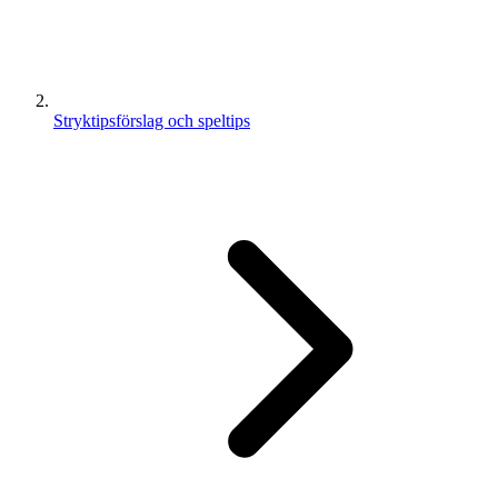
Stryktipsförslag och speltips