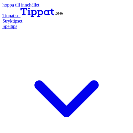
hoppa till innehållet
Tippat.se
Stryktipset
Speltips