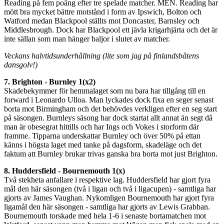
Reading på fem poäng efter tre spelade matcher. MEN. Reading har
mött bra mycket bättre motstånd i form av Ipswich, Bolton och
Watford medan Blackpool ställts mot Doncaster, Barnsley och
Middlesbrough. Dock har Blackpool ett jävla krigarhjärta och det är
inte sällan som man hänger baljor i slutet av matcher.
Veckans halvtidsunderhållning (lite som jag på finlandsbåtens
dansgolv!)
7. Brighton - Burnley 1(x2)
Skadebekymmer för hemmalaget som nu bara har tillgång till en
forward i Leonardo Ulloa. Man lyckades dock fixa en seger senast
borta mot Birmingham och det behövdes verkligen efter en seg start
på säsongen. Burnleys säsong har dock startat allt annat än segt då
man är obesegrat hittills och har Ings och Vokes i storform där
framme. Tipparna underskattar Burnley och över 50% på ettan
känns i högsta laget med tanke på dagsform, skadeläge och det
faktum att Burnley brukar trivas ganska bra borta mot just Brighton.
8. Huddersfield - Bournemouth 1(x)
Två stekheta anfallare i respektive lag. Huddersfield har gjort fyra
mål den här säsongen (två i ligan och två i ligacupen) - samtliga har
gjorts av James Vaughan. Nykomligen Bournemouth har gjort fyra
ligamål den här säsongen - samtliga har gjorts av Lewis Grabban.
Bournemouth torskade med hela 1-6 i senaste bortamatchen mot