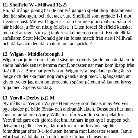
11. Sheffield W - Millwall 1(x2)
En. Så många poäng har de här två gängen spelat ihop tillsammans
den här säsongen, och det tack vare Sheffield som grejade 1-1 mot
Leeds senast. Millwall ligger sist och har inte gjort mål än. Så...det
här bäddar ju för en riktig folkfest. ;) Liten fördel Sheffield kanske,
men det är inget som jag tänker sätta lönen på direkt. Eventuellt får
anfallaren Scott McDonald gör sin första match från start i Millwall
och då kanske den där målnollan kan spricka?
12. Wigan - Middlesbrough 1
Wigan har ju inte direkt inlett säsongen övertygande men ändå en fin
andra halvlek senast hemma mot Doncaster när man kom ikapp från
0-2 till 2-2. Boro har precis som Wigan fyra inspelade poäng än så
länge och det ska man nog vara ganska nöjt med. Utgångsettan är
given tycker jag men om procenten spårar på ettan så kan ett kryss
följa med. Spelas söndag.
13. Yeovil - Derby (x)2
M
Ny målis för Yeovil i Wayne Hennessey som lånats in av Wolves
pga skador på både första- och andramålvakten. Dessutom har man
lånat in anfallaren Andy Williams från Swindon som spelat för
Yeovil tidigare och gjorde det bra. Annars inget nytt i truppen och
detsamma gäller Derby, där dock man kan förvänta sig lite
förändringar efter 0-1-förlusten hemma mot Leicester senast. Jamie
Ward satt på bänken då och kanske får han chansen nu.