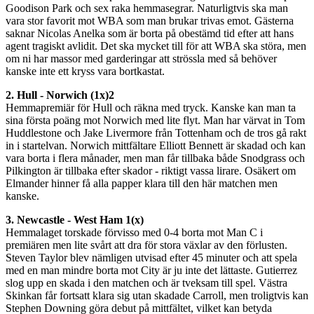
Goodison Park och sex raka hemmasegrar. Naturligtvis ska man
vara stor favorit mot WBA som man brukar trivas emot. Gästerna
saknar Nicolas Anelka som är borta på obestämd tid efter att hans
agent tragiskt avlidit. Det ska mycket till för att WBA ska störa, men
om ni har massor med garderingar att strössla med så behöver
kanske inte ett kryss vara bortkastat.
2. Hull - Norwich (1x)2
Hemmapremiär för Hull och räkna med tryck. Kanske kan man ta
sina första poäng mot Norwich med lite flyt. Man har värvat in Tom
Huddlestone och Jake Livermore från Tottenham och de tros gå rakt
in i startelvan. Norwich mittfältare Elliott Bennett är skadad och kan
vara borta i flera månader, men man får tillbaka både Snodgrass och
Pilkington är tillbaka efter skador - riktigt vassa lirare. Osäkert om
Elmander hinner få alla papper klara till den här matchen men
kanske.
3. Newcastle - West Ham 1(x)
Hemmalaget torskade förvisso med 0-4 borta mot Man C i
premiären men lite svårt att dra för stora växlar av den förlusten.
Steven Taylor blev nämligen utvisad efter 45 minuter och att spela
med en man mindre borta mot City är ju inte det lättaste. Gutierrez
slog upp en skada i den matchen och är tveksam till spel. Västra
Skinkan får fortsatt klara sig utan skadade Carroll, men troligtvis kan
Stephen Downing göra debut på mittfältet, vilket kan betyda