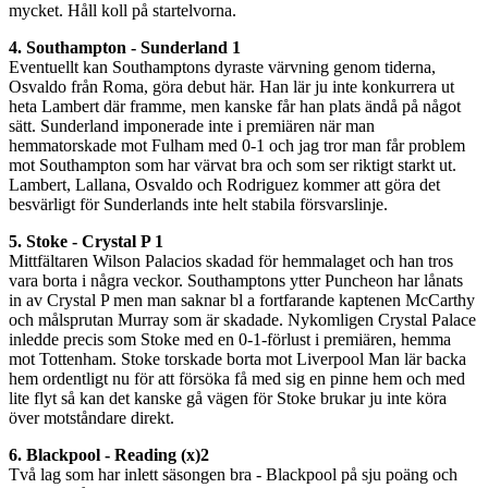
mycket. Håll koll på startelvorna.
4. Southampton - Sunderland 1
Eventuellt kan Southamptons dyraste värvning genom tiderna,
Osvaldo från Roma, göra debut här. Han lär ju inte konkurrera ut
heta Lambert där framme, men kanske får han plats ändå på något
sätt. Sunderland imponerade inte i premiären när man
hemmatorskade mot Fulham med 0-1 och jag tror man får problem
mot Southampton som har värvat bra och som ser riktigt starkt ut.
Lambert, Lallana, Osvaldo och Rodriguez kommer att göra det
besvärligt för Sunderlands inte helt stabila försvarslinje.
5. Stoke - Crystal P 1
Mittfältaren Wilson Palacios skadad för hemmalaget och han tros
vara borta i några veckor. Southamptons ytter Puncheon har lånats
in av Crystal P men man saknar bl a fortfarande kaptenen McCarthy
och målsprutan Murray som är skadade. Nykomligen Crystal Palace
inledde precis som Stoke med en 0-1-förlust i premiären, hemma
mot Tottenham. Stoke torskade borta mot Liverpool Man lär backa
hem ordentligt nu för att försöka få med sig en pinne hem och med
lite flyt så kan det kanske gå vägen för Stoke brukar ju inte köra
över motståndare direkt.
6. Blackpool - Reading (x)2
Två lag som har inlett säsongen bra - Blackpool på sju poäng och