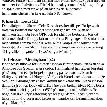
Watford, senast vann man hemma mot Wigan men fick spela med en
man mer i en halvtimme. Fördel hemmalaget men det känns jobbigt
att spika ettan med tanke på att man på de 14 senaste
hemmamatcherna har kryssat hela NIO gånger.
9. Ipswich - Leeds 1(x)
Den viktige mittfältaren Cole Kuse är osäker till spel för Ipswich
trots två förluster har öppnat säsongen ganska bra. Man har
nämligen fått möta både QPR och Reading på bortaplan, torskat
båda men ändå stått upp bra mot de forna PL-gängen. Dessutom har
man vunnit hemma mot Millwall. Mot Slamp-Leeds brukar man
trivas ganska men Slamp-Leeds är ju Slamp-Leeds av en anledning
så jag väljer att gardera. 1x...så singla tvåan! ;)
10. Leicester - Birmingham 1(x2)
Konchesky tillbaka för Leicester medan Birmingham kan få tillbaka
Ambrose och Spector efter skador. Hemmalaget har fått en bra start
på säsongen med sju inspelade poäng på tre matcher. Man har en
riktigt vass offensiv i Nugent, Vardy och Wood - och dessutom unge
Schlupp. Birmingham är inte kattskit men känns inte lika vasst som
tidigare säsonger. Dock ett lurigt gäng som brukar trivas bättre borta
än hemma och jag tycker att 65% på ettan just nu är alldeles för
högt. Minst en kryssgardering tycker jag! Slamp-Leeds lyckades
tråka sig till 0-0 borta mot Leicester - kanske kan Birmingham göra
något liknande?