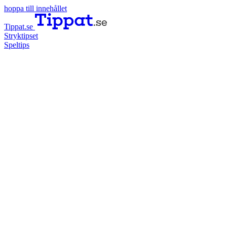
hoppa till innehållet
Tippat.se
Stryktipset
Speltips