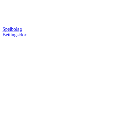
Spelbolag
Bettingsidor