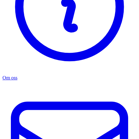
Om oss