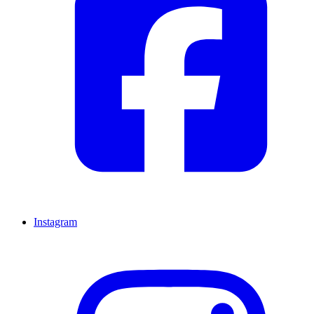
Instagram