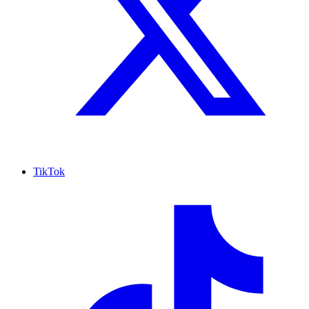
TikTok