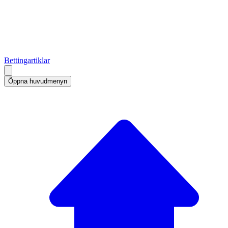
Bettingartiklar
Öppna huvudmenyn