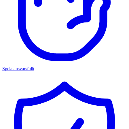
Spela ansvarsfullt