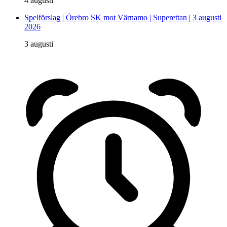
4 augusti
Spelförslag | Örebro SK mot Värnamo | Superettan | 3 augusti
2026
3 augusti