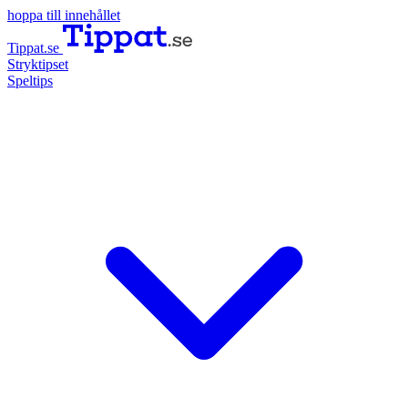
hoppa till innehållet
Tippat.se
Stryktipset
Speltips