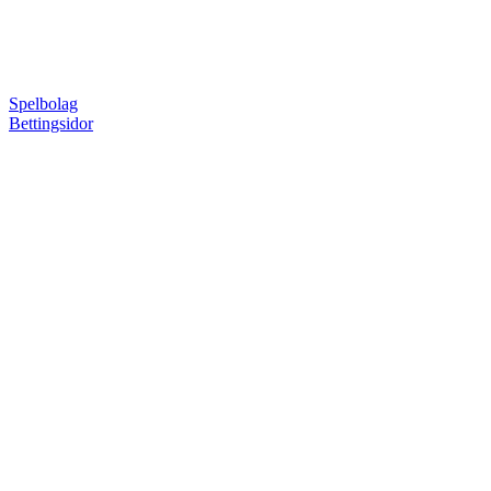
Spelbolag
Bettingsidor