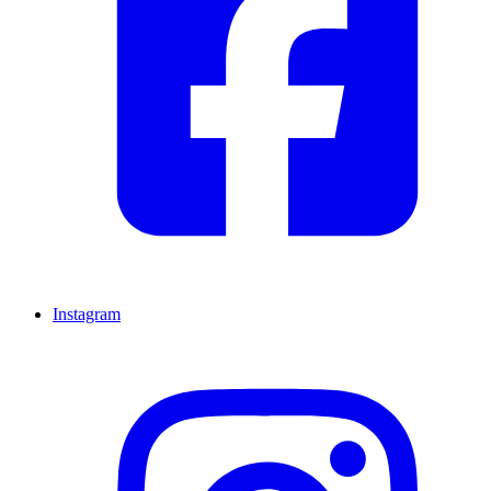
Instagram