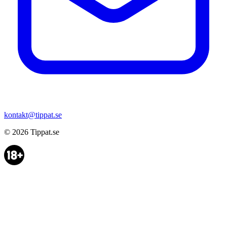
kontakt@tippat.se
© 2026
Tippat.se