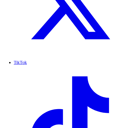
TikTok