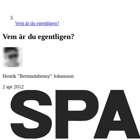
Vem är du egentligen?
Vem är du egentligen?
Henrik "Bermudabenny" Johansson
2 apr 2012