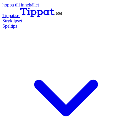
hoppa till innehållet
Tippat.se
Stryktipset
Speltips