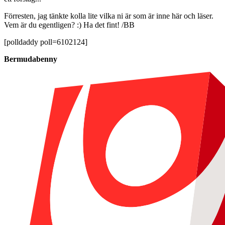
Förresten, jag tänkte kolla lite vilka ni är som är inne här och läser.
Vem är du egentligen? :) Ha det fint! /BB
[polldaddy poll=6102124]
Bermudabenny