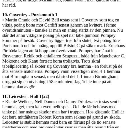
har råd.
10. Coventry - Portsmouth 1
• Martin Cranie och David Bell testas sent i Coventry som tog en
viktig poäng borta mot Cardiff senast genom att kvittera i femte
övertidsminuten - kanske är man en aning stärkt av den pinnen. Nu
står det ännu viktigare poäng på spel när tabelljumbon Pompey
kommer på besök. Coventry ligger trea från slutet, två poäng före
Portsmouth och tre poäng upp till Bristol C på säker mark. En chans
för båda lagen att få hopp om överlevnad. Pompey har lånat in
försvararen Rekik och anfallaren Scapuzzi, båda från Manchester C.
Mokoena och Kanu fortsatt borta troligtvis. Trots skral
tabellplacering så sköter sig Coventry bra hemma - en förlust på de
åtta senaste matcherna. Pompey vann visserligen med 4-1 hemma
mot Birmingham senast, men då stod det 1-1 innan Birmingham
drog på sig en utvisning i 58:e minuten. Jag är lite inne på att
hemmaplan avgör.
11. Leicester - Hull 1(x2)
• Richie Wellens, Neil Danns och Danny Drinkwater testas sent i
hemmalaget, men kan eventuellt spela. Och de lär behövas med
tanke på hur många skador man har i truppen. Hos gästande Hull är
det bara mittfältaren Robert Koren som saknas på grund av skada.
Leicester är stabilt hemma med bara en förlust på de tio senaste
matcherna och med nio omgångar kvar är man åtta poäng från en