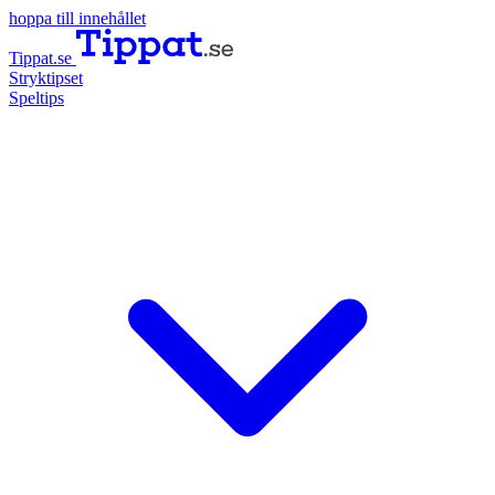
hoppa till innehållet
Tippat.se
Stryktipset
Speltips