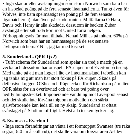
• Inga skador eller avstängningar som stör i Norwich som bara har
en inspelad poäng på de fyra senaste ligamatcherna. Tungt även för
Wolves, inte bara spelmässigt (en poäng på de fem senaste
ligamatcherna) utan även på skadefronten. Mittfältarna O'Hara,
Davis och Henry är alla skadade, dessutom är backen Zubar
avstängd efter sitt röda kort mot United förra helgen.
Förhoppningsvis får man tillbaka Nenad Milijas på mitten. 60% på
Norwich som bara har en hemmaseger på de sex senaste
tävlingsmatcherna? Nja, jag tar med krysset.
5. Sunderland - QPR 1(x2)
• Tufft schema för Sunderland som spelar sin tredje match på en
vecka och dessutom har omspel i FA-cupen mot Everton på tisdag.
Med tanke på att man ligger i lite av ingenmansland i tabellen kan
jag tänka mig att man har stort fokus på FA-cupen. Skada på
defensive kuggen O'Shea och frågetecken för Richardson på mitten.
QPR slåss för sin överlevnad och är bara två poäng över
nedflyttningsstrecket. Imponerande vändning mot Liverpool senast
och det skulle inte förvåna mig om motivation och stärkt
självförtroende kan leda till en ny skalp. Sunderland är oftast
svårslaget på Stadium of Light. Helst alla tecken tycker jag.
6. Swansea - Everton 1
• Inga stora förändringar att vänta i ett formtoppat Swansea (tre raka
segrar, 6-0 i målskillnad), det skulle vara om försvararen Ashley