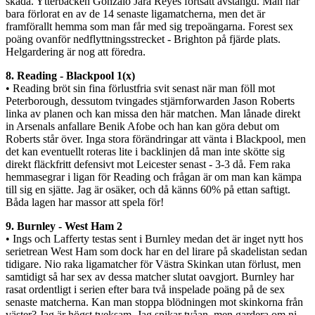
skada. Ytterbacken Gonzalo Jara Reyes fortsatt avstängd. Man har
bara förlorat en av de 14 senaste ligamatcherna, men det är
framförallt hemma som man får med sig trepoängarna. Forest sex
poäng ovanför nedflyttningsstrecket - Brighton på fjärde plats.
Helgardering är nog att föredra.
8. Reading - Blackpool 1(x)
• Reading bröt sin fina förlustfria svit senast när man föll mot
Peterborough, dessutom tvingades stjärnforwarden Jason Roberts
linka av planen och kan missa den här matchen. Man lånade direkt
in Arsenals anfallare Benik Afobe och han kan göra debut om
Roberts står över. Inga stora förändringar att vänta i Blackpool, men
det kan eventuellt roteras lite i backlinjen då man inte skötte sig
direkt fläckfritt defensivt mot Leicester senast - 3-3 då. Fem raka
hemmasegrar i ligan för Reading och frågan är om man kan kämpa
till sig en sjätte. Jag är osäker, och då känns 60% på ettan saftigt.
Båda lagen har massor att spela för!
9. Burnley - West Ham 2
• Ings och Lafferty testas sent i Burnley medan det är inget nytt hos
serietrean West Ham som dock har en del lirare på skadelistan sedan
tidigare. Nio raka ligamatcher för Västra Skinkan utan förlust, men
samtidigt så har sex av dessa matcher slutat oavgjort. Burnley har
rasat ordentligt i serien efter bara två inspelade poäng på de sex
senaste matcherna. Kan man stoppa blödningen mot skinkorna från
väster? Jag är högst tveksam. Jag spikar tvåan, men gardera om ni