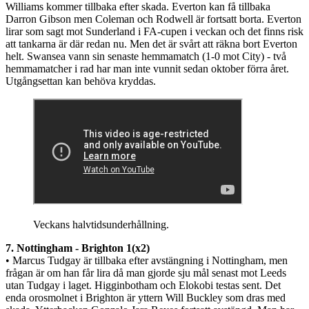
Williams kommer tillbaka efter skada. Everton kan få tillbaka
Darron Gibson men Coleman och Rodwell är fortsatt borta. Everton
lirar som sagt mot Sunderland i FA-cupen i veckan och det finns risk
att tankarna är där redan nu. Men det är svårt att räkna bort Everton
helt. Swansea vann sin senaste hemmamatch (1-0 mot City) - två
hemmamatcher i rad har man inte vunnit sedan oktober förra året.
Utgångsettan kan behöva kryddas.
Veckans halvtidsunderhållning.
7. Nottingham - Brighton 1(x2)
• Marcus Tudgay är tillbaka efter avstängning i Nottingham, men
frågan är om han får lira då man gjorde sju mål senast mot Leeds
utan Tudgay i laget. Higginbotham och Elokobi testas sent. Det
enda orosmolnet i Brighton är yttern Will Buckley som dras med