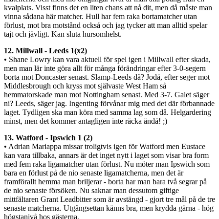
kvalplats. Visst finns det en liten chans att nå dit, men då måste man
vinna sådana här matcher. Hull har fem raka bortamatcher utan
förlust, mot bra motstånd också och jag tycker att man alltid spelar
tajt och jävligt. Kan sluta hursomhelst.
12. Millwall - Leeds 1(x2)
• Shane Lowry kan vara aktuell för spel igen i Millwall efter skada,
men man lär inte göra allt för många förändringar efter 3-0-segern
borta mot Doncaster senast. Slamp-Leeds då? Jodå, efter seger mot
Middlesbrough och kryss mot självaste West Ham så
hemmatorskade man mot Nottingham senast. Med 3-7. Galet säger
ni? Leeds, säger jag. Ingenting förvånar mig med det där förbannade
laget. Tydligen ska man köra med samma lag som då. Helgardering
minst, men det kommer antagligen inte räcka ändå! ;)
13. Watford - Ipswich 1 (2)
• Adrian Mariappa missar troligtvis igen för Watford men Eustace
kan vara tillbaka, annars är det inget nytt i laget som visar bra form
med fem raka ligamatcher utan förlust. Nu möter man Ipswich som
bara en förlust på de nio senaste ligamatcherna, men det är
framförallt hemma man briljerar - borta har man bara två segrar på
de nio senaste försöken. Nu saknar man dessutom giftige
mittfältaren Grant Leadbitter som är avstängd - gjort tre mål på de tre
senaste matcherna. Utgångsettan känns bra, men krydda gärna - hög
högstanivå hos gästerna.