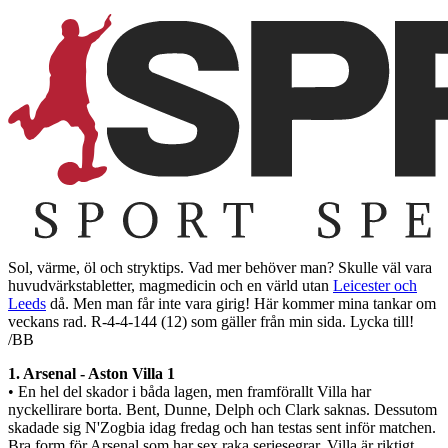
Sol, värme, öl och stryktips. Vad mer behöver man? Skulle väl vara
huvudvärkstabletter, magmedicin och en värld utan
Leicester och
Leeds
då. Men man får inte vara girig! Här kommer mina tankar om
veckans rad. R-4-4-144 (12) som gäller från min sida. Lycka till!
/BB
1. Arsenal - Aston Villa 1
• En hel del skador i båda lagen, men framförallt Villa har
nyckellirare borta. Bent, Dunne, Delph och Clark saknas. Dessutom
skadade sig N'Zogbia idag fredag och han testas sent inför matchen.
Bra form för Arsenal som har sex raka seriesegrar. Villa är riktigt