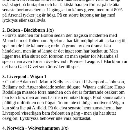
svårslaget på bortaplan och har faktiskt bara en förlust på de åtta
senaste bortamatcherna. Utgångsettan känns given, men runt 80%
på Arsenal tycker jag är högt. På en större kupong tar jag med
lyxkryss eller skrälltvåa.
2. Bolton - Blackburn 1(x)
• Första matchen för Bolton sedan den tragiska incidenten med
Muamba mot Tottenham. Spelarna har fått möjlighet att tacka nej till
spel om de inte känner sig redo på grund av den dramatiska
händelsen, men än så länge är det inget som har backat ur. Man
ligger trea från slutet och förutom att man spelar för Muamba så
spelar man även för sin överlevnad i Premier League. I Blackburn är
det bara Gael Givet som är osäker till spel.
3. Liverpool - Wigan 1
• Charlie Adam och Martin Kelly testas sent i Liverpool – Johnson,
Bellamy och Agger skadade sedan tidigare. Wigans anfallare Hugo
Rodallega missade förra matchen och det är fortfarande osäkert om
han kan lira, men annars har man en intakt trupp. Pool känns sällan
pålitligt nuförtiden och frågan är om inte ett högst motiverat Wigan
kan störa lite på Anfield. På de elva senaste hemmamatcherna har
Liverpool visserligen bara förlorat en gång - men sju har slutat
oavgjort. Lyxkryssa behöver inte vara bortkastat.
4. Norwich - Wolverhampton 1(x)