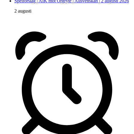
Spelförslag | AIK mot Örgryte | Allsvenskan | 2 augusti 2026
2 augusti