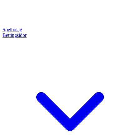
Spelbolag
Bettingsidor