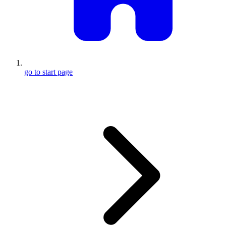
go to start page