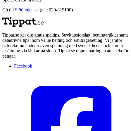
Gå till
Stödlinjen.se
(tele 020-819100)
Tippat.se ger dig gratis speltips, Stryktipsförslag, bettingartiklar samt
datadrivna tips inom value betting och arbitragebetting. Vi jämför
och rekommenderar även spelbolag med svensk licens och kan få
ersättning via länkar på sidan. Tippat.se uppmanar ingen att spela för
pengar.
Facebook