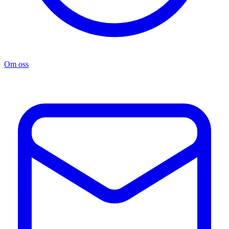
Om oss