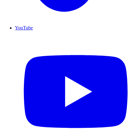
YouTube