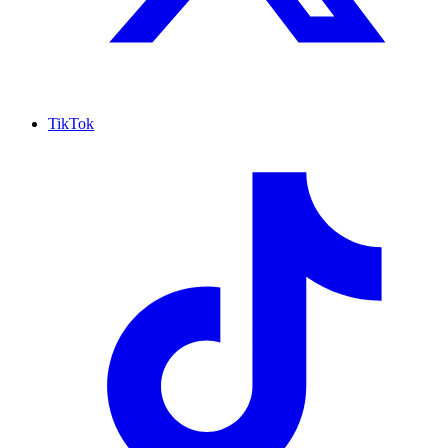
TikTok