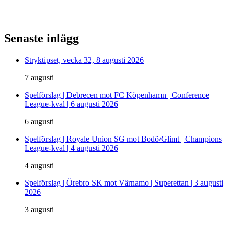
Senaste inlägg
Stryktipset, vecka 32, 8 augusti 2026
7 augusti
Spelförslag | Debrecen mot FC Köpenhamn | Conference
League-kval | 6 augusti 2026
6 augusti
Spelförslag | Royale Union SG mot Bodö/Glimt | Champions
League-kval | 4 augusti 2026
4 augusti
Spelförslag | Örebro SK mot Värnamo | Superettan | 3 augusti
2026
3 augusti