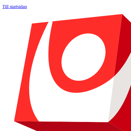
Till startsidan