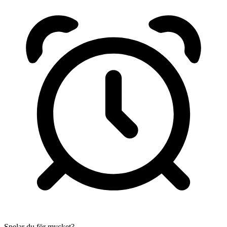
Spelar du för mycket?