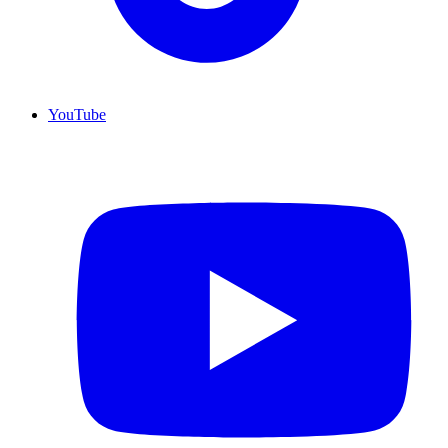
YouTube