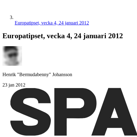
Europatipset, vecka 4, 24 januari 2012
Europatipset, vecka 4, 24 januari 2012
Henrik "Bermudabenny" Johansson
23 jan 2012