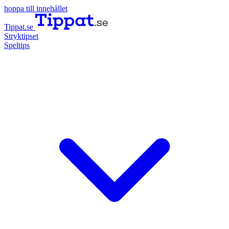
hoppa till innehållet
Tippat.se
Stryktipset
Speltips