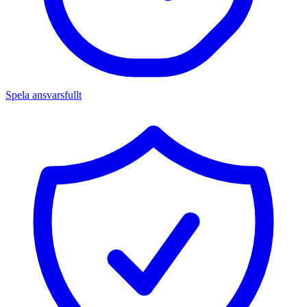
Spela ansvarsfullt