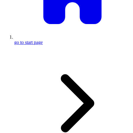
go to start page