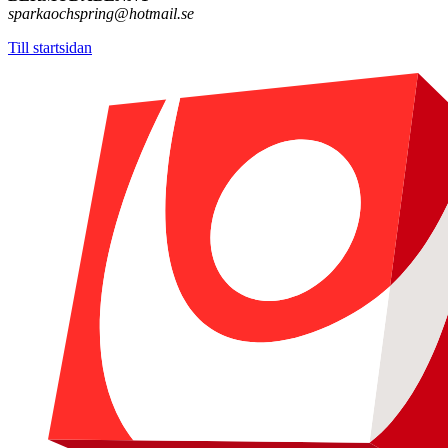
sparkaochspring@hotmail.se
Till startsidan