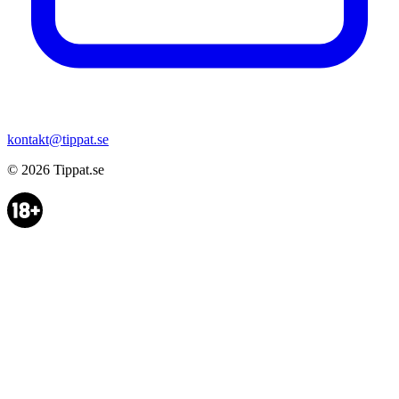
kontakt@tippat.se
© 2026
Tippat.se