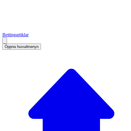
Bettingartiklar
Öppna huvudmenyn