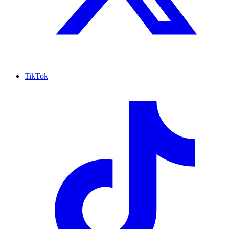
TikTok