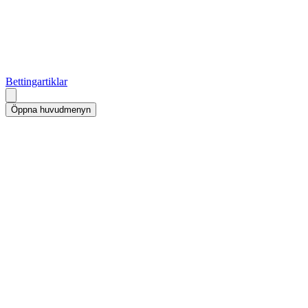
Bettingartiklar
Öppna huvudmenyn