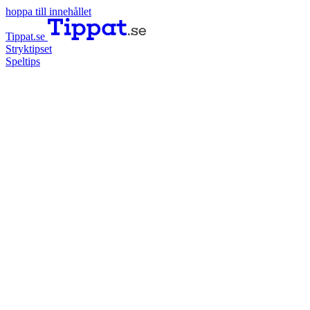
hoppa till innehållet
Tippat.se
Stryktipset
Speltips