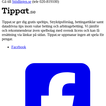
Gå till
Stödlinjen.se
(tele 020-819100)
Tippat.se ger dig gratis speltips, Stryktipsförslag, bettingartiklar samt
datadrivna tips inom value betting och arbitragebetting. Vi jämför
och rekommenderar även spelbolag med svensk licens och kan få
ersättning via länkar på sidan. Tippat.se uppmanar ingen att spela för
pengar.
Facebook