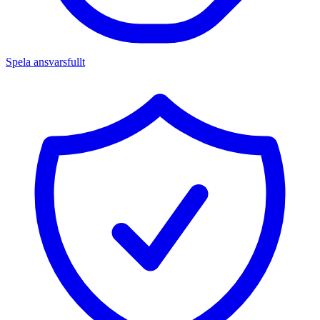
Spela ansvarsfullt