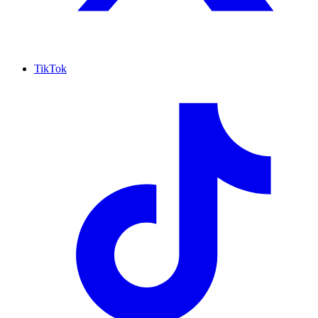
TikTok