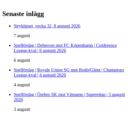
Senaste inlägg
Stryktipset, vecka 32, 8 augusti 2026
7 augusti
Spelförslag | Debrecen mot FC Köpenhamn | Conference
League-kval | 6 augusti 2026
6 augusti
Spelförslag | Royale Union SG mot Bodö/Glimt | Champions
League-kval | 4 augusti 2026
4 augusti
Spelförslag | Örebro SK mot Värnamo | Superettan | 3 augusti
2026
3 augusti