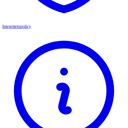
Integritetspolicy