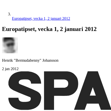
Europatipset, vecka 1, 2 januari 2012
Europatipset, vecka 1, 2 januari 2012
Henrik "Bermudabenny" Johansson
2 jan 2012