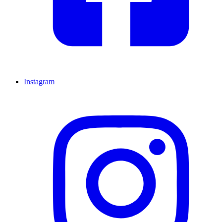
Instagram