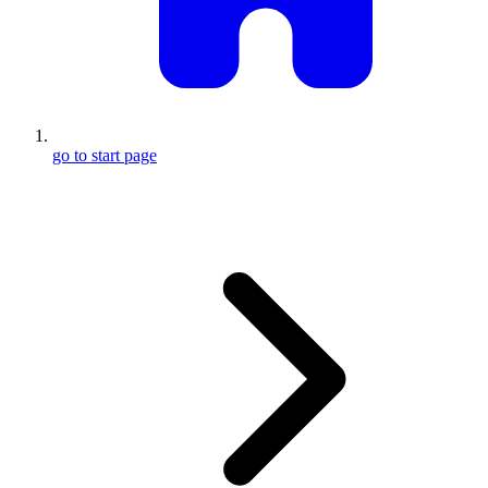
go to start page