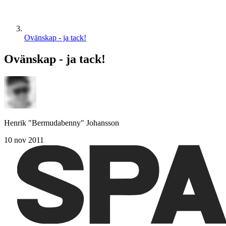
Ovänskap - ja tack!
Ovänskap - ja tack!
Henrik "Bermudabenny" Johansson
10 nov 2011