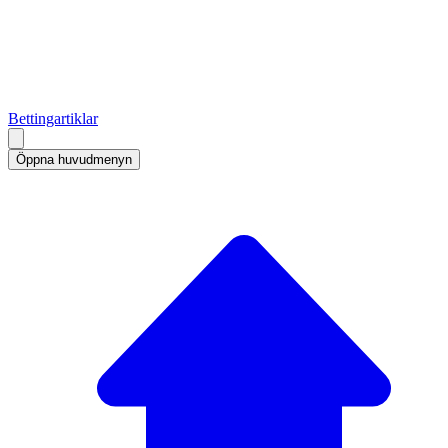
Bettingartiklar
Öppna huvudmenyn