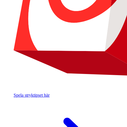
Spela stryktipset här