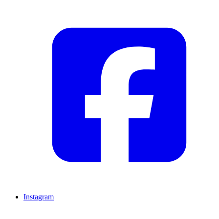
Instagram