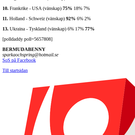
10.
Frankrike - USA (vänskap)
75%
18% 7%
11.
Holland - Schweiz (vänskap)
92%
6% 2%
13.
Ukraina - Tyskland (vänskap) 6% 17%
77%
[polldaddy poll=5657808]
BERMUDABENNY
sparkaochspring@hotmail.se
SoS på Facebook
Till startsidan