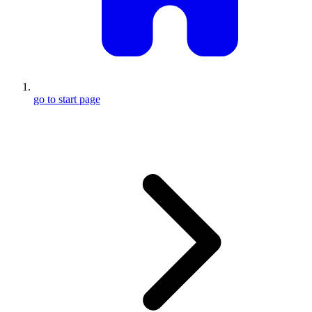
go to start page