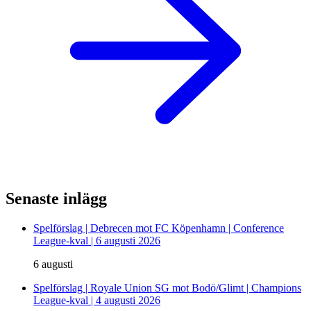
Senaste inlägg
Spelförslag | Debrecen mot FC Köpenhamn | Conference
League-kval | 6 augusti 2026
6 augusti
Spelförslag | Royale Union SG mot Bodö/Glimt | Champions
League-kval | 4 augusti 2026