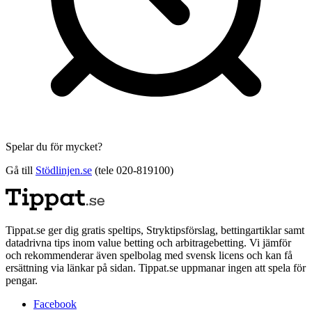
Spelar du för mycket?
Gå till
Stödlinjen.se
(tele 020-819100)
Tippat.se ger dig gratis speltips, Stryktipsförslag, bettingartiklar samt
datadrivna tips inom value betting och arbitragebetting. Vi jämför
och rekommenderar även spelbolag med svensk licens och kan få
ersättning via länkar på sidan. Tippat.se uppmanar ingen att spela för
pengar.
Facebook