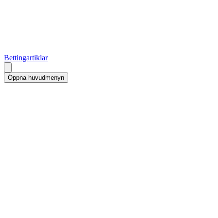
Bettingartiklar
Öppna huvudmenyn