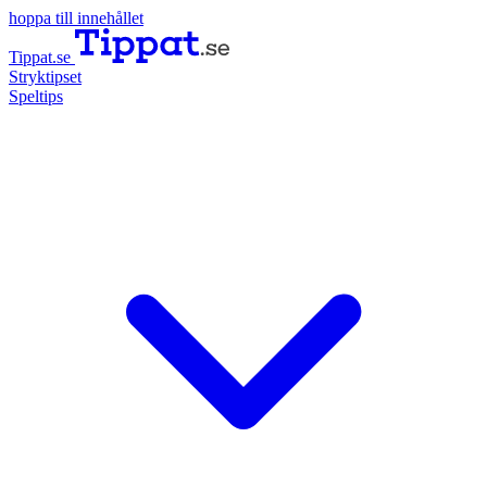
hoppa till innehållet
Tippat.se
Stryktipset
Speltips