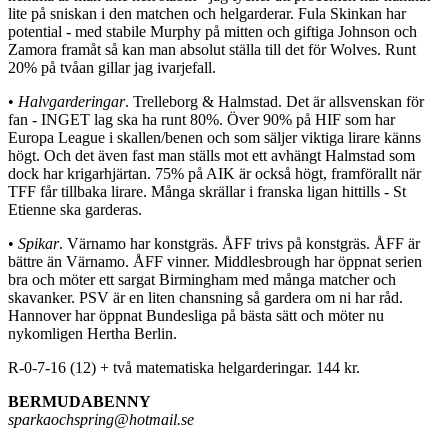
lite på sniskan i den matchen och helgarderar. Fula Skinkan har
potential - med stabile Murphy på mitten och giftiga Johnson och
Zamora framåt så kan man absolut ställa till det för Wolves. Runt
20% på tvåan gillar jag ivarjefall.
•
Halvgarderingar
. Trelleborg & Halmstad. Det är allsvenskan för
fan - INGET lag ska ha runt 80%. Över 90% på HIF som har
Europa League i skallen/benen och som säljer viktiga lirare känns
högt. Och det även fast man ställs mot ett avhängt Halmstad som
dock har krigarhjärtan. 75% på AIK är också högt, framförallt när
TFF får tillbaka lirare. Många skrällar i franska ligan hittills - St
Etienne ska garderas.
•
Spikar
. Värnamo har konstgräs. ÅFF trivs på konstgräs. ÅFF är
bättre än Värnamo. ÅFF vinner. Middlesbrough har öppnat serien
bra och möter ett sargat Birmingham med många matcher och
skavanker. PSV är en liten chansning så gardera om ni har råd.
Hannover har öppnat Bundesliga på bästa sätt och möter nu
nykomligen Hertha Berlin.
R-0-7-16 (12) + två matematiska helgarderingar. 144 kr.
BERMUDABENNY
sparkaochspring@hotmail.se