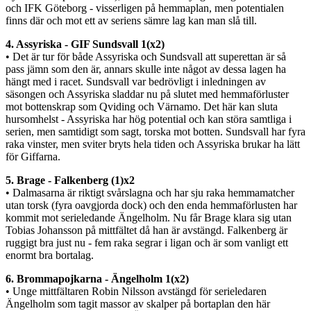
och IFK Göteborg - visserligen på hemmaplan, men potentialen
finns där och mot ett av seriens sämre lag kan man slå till.
4. Assyriska - GIF Sundsvall 1(x2)
• Det är tur för både Assyriska och Sundsvall att superettan är så
pass jämn som den är, annars skulle inte något av dessa lagen ha
hängt med i racet. Sundsvall var bedrövligt i inledningen av
säsongen och Assyriska sladdar nu på slutet med hemmaförluster
mot bottenskrap som Qviding och Värnamo. Det här kan sluta
hursomhelst - Assyriska har hög potential och kan störa samtliga i
serien, men samtidigt som sagt, torska mot botten. Sundsvall har fyra
raka vinster, men sviter bryts hela tiden och Assyriska brukar ha lätt
för Giffarna.
5. Brage - Falkenberg (1)x2
• Dalmasarna är riktigt svårslagna och har sju raka hemmamatcher
utan torsk (fyra oavgjorda dock) och den enda hemmaförlusten har
kommit mot serieledande Ängelholm. Nu får Brage klara sig utan
Tobias Johansson på mittfältet då han är avstängd. Falkenberg är
ruggigt bra just nu - fem raka segrar i ligan och är som vanligt ett
enormt bra bortalag.
6. Brommapojkarna - Ängelholm 1(x2)
• Unge mittfältaren Robin Nilsson avstängd för serieledaren
Ängelholm som tagit massor av skalper på bortaplan den här