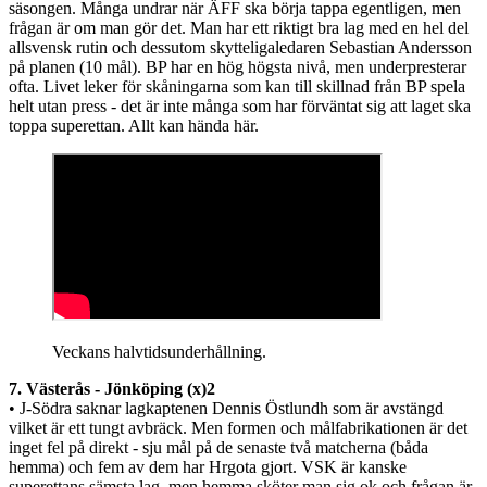
säsongen. Många undrar när ÄFF ska börja tappa egentligen, men
frågan är om man gör det. Man har ett riktigt bra lag med en hel del
allsvensk rutin och dessutom skytteligaledaren Sebastian Andersson
på planen (10 mål). BP har en hög högsta nivå, men underpresterar
ofta. Livet leker för skåningarna som kan till skillnad från BP spela
helt utan press - det är inte många som har förväntat sig att laget ska
toppa superettan. Allt kan hända här.
Veckans halvtidsunderhållning.
7. Västerås - Jönköping (x)2
• J-Södra saknar lagkaptenen Dennis Östlundh som är avstängd
vilket är ett tungt avbräck. Men formen och målfabrikationen är det
inget fel på direkt - sju mål på de senaste två matcherna (båda
hemma) och fem av dem har Hrgota gjort. VSK är kanske
superettans sämsta lag, men hemma sköter man sig ok och frågan är