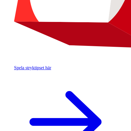
Spela stryktipset här