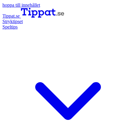
hoppa till innehållet
Tippat.se
Stryktipset
Speltips