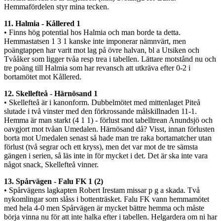
Hemmafördelen styr mina tecken.
11. Halmia - Kållered 1
• Finns hög potential hos Halmia och man borde ta detta.
Hemmastatsen 1 3 1 kanske inte imponerar nämnvärt, men
poängtappen har varit mot lag på övre halvan, bl a Utsiken och
Tvååker som ligger tvåa resp trea i tabellen. Lättare motstånd nu och
tre poäng till Halmia som har revansch att utkräva efter 0-2 i
bortamötet mot Kållered.
12. Skellefteå - Härnösand 1
• Skellefteå är i kanonform. Dubbelmötet med mittenlaget Piteå
slutade i två vinster med den förkrossande målskillnaden 11-1.
Hemma är man starkt (4 1 1) - förlust mot tabelltrean Anundsjö och
oavgjort mot tvåan Umedalen. Härnösand då? Visst, innan förlusten
borta mot Umedalen senast så hade man tre raka bortamatcher utan
förlust (två segrar och ett kryss), men det var mot de tre sämsta
gängen i serien, så läs inte in för mycket i det. Det är ska inte vara
något snack, Skellefteå vinner.
13. Spårvägen - Falu FK 1 (2)
• Spårvägens lagkapten Robert Irestam missar p g a skada. Två
nykomlingar som slåss i bottenträsket. Falu FK vann hemmamötet
med hela 4-0 men Spårvägen är mycket bättre hemma och måste
börja vinna nu för att inte halka efter i tabellen. Helgardera om ni har