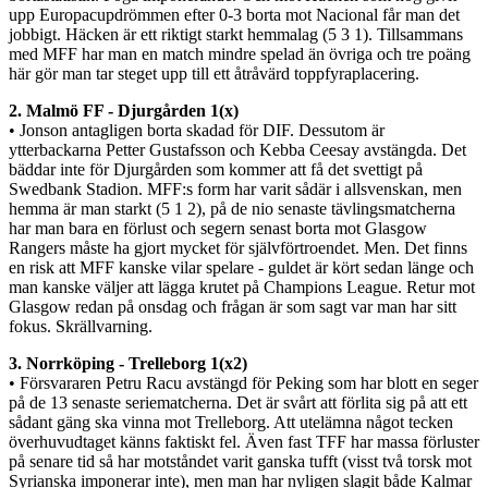
upp Europacupdrömmen efter 0-3 borta mot Nacional får man det
jobbigt. Häcken är ett riktigt starkt hemmalag (5 3 1). Tillsammans
med MFF har man en match mindre spelad än övriga och tre poäng
här gör man tar steget upp till ett åtråvärd toppfyraplacering.
2. Malmö FF - Djurgården 1(x)
• Jonson antagligen borta skadad för DIF. Dessutom är
ytterbackarna Petter Gustafsson och Kebba Ceesay avstängda. Det
bäddar inte för Djurgården som kommer att få det svettigt på
Swedbank Stadion. MFF:s form har varit sådär i allsvenskan, men
hemma är man starkt (5 1 2), på de nio senaste tävlingsmatcherna
har man bara en förlust och segern senast borta mot Glasgow
Rangers måste ha gjort mycket för självförtroendet. Men. Det finns
en risk att MFF kanske vilar spelare - guldet är kört sedan länge och
man kanske väljer att lägga krutet på Champions League. Retur mot
Glasgow redan på onsdag och frågan är som sagt var man har sitt
fokus. Skrällvarning.
3. Norrköping - Trelleborg 1(x2)
• Försvararen Petru Racu avstängd för Peking som har blott en seger
på de 13 senaste seriematcherna. Det är svårt att förlita sig på att ett
sådant gäng ska vinna mot Trelleborg. Att utelämna något tecken
överhuvudtaget känns faktiskt fel. Även fast TFF har massa förluster
på senare tid så har motståndet varit ganska tufft (visst två torsk mot
Syrianska imponerar inte), men man har nyligen slagit både Kalmar