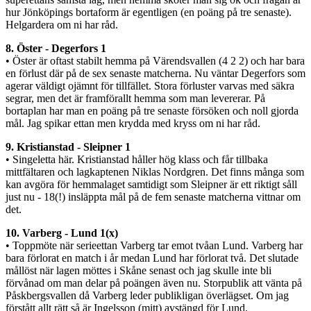
hur Jönköpings bortaform är egentligen (en poäng på tre senaste).
Helgardera om ni har råd.
8. Öster - Degerfors 1
• Öster är oftast stabilt hemma på Värendsvallen (4 2 2) och har bara
en förlust där på de sex senaste matcherna. Nu väntar Degerfors som
agerar väldigt ojämnt för tillfället. Stora förluster varvas med säkra
segrar, men det är framförallt hemma som man levererar. På
bortaplan har man en poäng på tre senaste försöken och noll gjorda
mål. Jag spikar ettan men krydda med kryss om ni har råd.
9. Kristianstad - Sleipner 1
• Singeletta här. Kristianstad håller hög klass och får tillbaka
mittfältaren och lagkaptenen Niklas Nordgren. Det finns många som
kan avgöra för hemmalaget samtidigt som Sleipner är ett riktigt såll
just nu - 18(!) insläppta mål på de fem senaste matcherna vittnar om
det.
10. Varberg - Lund 1(x)
• Toppmöte när serieettan Varberg tar emot tvåan Lund. Varberg har
bara förlorat en match i år medan Lund har förlorat två. Det slutade
mållöst när lagen möttes i Skåne senast och jag skulle inte bli
förvånad om man delar på poängen även nu. Storpublik att vänta på
Påskbergsvallen då Varberg leder publikligan överlägset. Om jag
förstått allt rätt så är Ingelsson (mitt) avstängd för Lund.