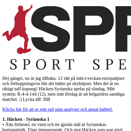
Hej gänget, nu är jag tillbaka. 12 rätt på mitt-i-veckan-europatipset
och förhoppningsvis blir det bättre på stryktipset. Men det är en
riktigt tuff kupong! Häcken-Syrianska spelas på söndag. Mitt
system: R-4-4-144 (12), men mitt förslag är att helgardera samtliga
matcher. ;) Lycka till! /BB
Klicka här för att se min rad utan analyser och annat babbel.
1. Häcken - Syrianska 1
• Åtta förluster, en vinst och tre gjorda mål är Syrianskas
bortastatistik. Föga imponerande. Och mot Häcken som nog givit