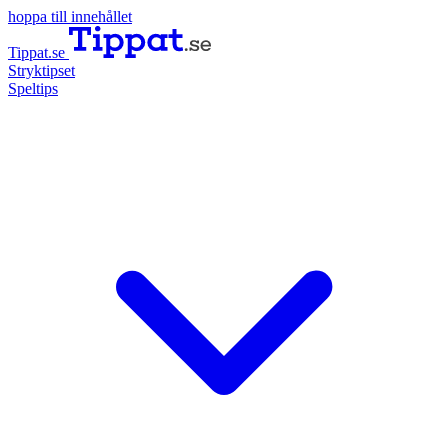
hoppa till innehållet
Tippat.se
Stryktipset
Speltips