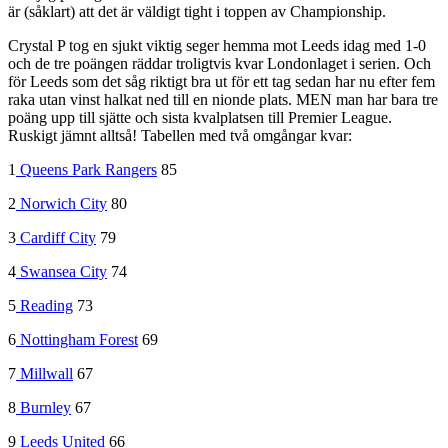
är (såklart) att det är väldigt tight i toppen av Championship.
Crystal P tog en sjukt viktig seger hemma mot Leeds idag med 1-0
och de tre poängen räddar troligtvis kvar Londonlaget i serien. Och
för Leeds som det såg riktigt bra ut för ett tag sedan har nu efter fem
raka utan vinst halkat ned till en nionde plats. MEN man har bara tre
poäng upp till sjätte och sista kvalplatsen till Premier League.
Ruskigt jämnt alltså! Tabellen med två omgångar kvar:
1
Queens Park Rangers
85
2
Norwich City
80
3
Cardiff City
79
4
Swansea City
74
5
Reading
73
6
Nottingham Forest
69
7
Millwall
67
8
Burnley
67
9
Leeds United
66