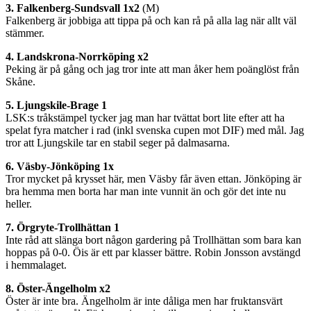
3. Falkenberg-Sundsvall 1x2
(M)
Falkenberg är jobbiga att tippa på och kan rå på alla lag när allt väl
stämmer.
4. Landskrona-Norrköping x2
Peking är på gång och jag tror inte att man åker hem poänglöst från
Skåne.
5. Ljungskile-Brage 1
LSK:s tråkstämpel tycker jag man har tvättat bort lite efter att ha
spelat fyra matcher i rad (inkl svenska cupen mot DIF) med mål. Jag
tror att Ljungskile tar en stabil seger på dalmasarna.
6. Väsby-Jönköping 1x
Tror mycket på krysset här, men Väsby får även ettan. Jönköping är
bra hemma men borta har man inte vunnit än och gör det inte nu
heller.
7. Örgryte-Trollhättan 1
Inte råd att slänga bort någon gardering på Trollhättan som bara kan
hoppas på 0-0. Öis är ett par klasser bättre. Robin Jonsson avstängd
i hemmalaget.
8. Öster-Ängelholm x2
Öster är inte bra. Ängelholm är inte dåliga men har fruktansvärt