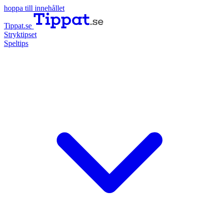
hoppa till innehållet
Tippat.se
Stryktipset
Speltips