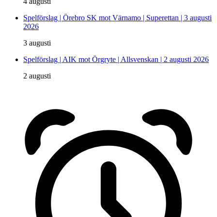
4 augusti
Spelförslag | Örebro SK mot Värnamo | Superettan | 3 augusti
2026
3 augusti
Spelförslag | AIK mot Örgryte | Allsvenskan | 2 augusti 2026
2 augusti