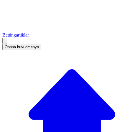
Bettingartiklar
Öppna huvudmenyn