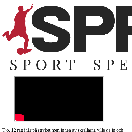
Tjo, 12 rätt igår på stryket men ingen av skrällarna ville gå in och