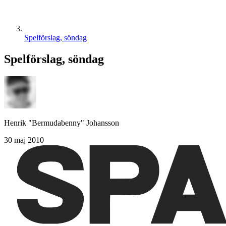
Spelförslag, söndag
Spelförslag, söndag
Henrik "Bermudabenny" Johansson
30 maj 2010