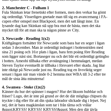
2. Manchester C - Fulham 1
Fula Skinkan letar frenetiskt efter formen, men den verkar ha gömt
sig ordentligt. Visserligen gnetade man till sig en avancemang i FA-
cupen efter omspel mot Blackpool, men det satt långt inne. En
lysande dag kan Skinkan stå upp bra mot de bästa, men det ska
mycket till för att man ska ta någon pinne av City.
3. Newcastle - Reading 1(x2)
Kräftgången fortsätter för Newcastle som bara har en seger i ligan
sedan 3 december. Man är ordentligt indraget i bottenstriden med
sina 21 poäng och 16:e plats i ligan, bara fem poäng före Reading
som ligger näst sist. Bortaseger nu och det blir ett ordentligt getingbo
i botten. Ameobi tillbaka efter avstängning i hemmalaget, medan
Steven Taylor eventuellt är tillbaka i försvaret efter skada. Jag litar
inte riktigt på Newcastle just nu. Reading tog en livsviktig seger
senast i ligan när man vände 0-2 hemma mot WBA till 3-2 efter tre
mål de sista åtta minuterna!
4. Swansea - Stoke (1)x(2)
Känner du hur det spänner i magen? Hur det liksom bubblar och
fräser? Lugn, det är inte på grund av det de där mögliga chipsen du
tryckte i dig eller för att din sjuka labrador slickade dig i fejset. Nej
nej, det är bara magkänslan som tar i från tårna och vrålar
&quot;KRYSS! KRYSS! KRYSS!&quot; Men den där jävla