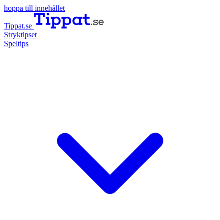
hoppa till innehållet
Tippat.se
Stryktipset
Speltips