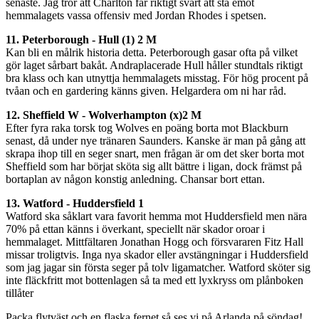
senaste. Jag tror att Charlton får riktigt svårt att stå emot
hemmalagets vassa offensiv med Jordan Rhodes i spetsen.
11. Peterborough - Hull (1) 2
M
Kan bli en målrik historia detta. Peterborough gasar ofta på vilket
gör laget sårbart bakåt. Andraplacerade Hull håller stundtals riktigt
bra klass och kan utnyttja hemmalagets misstag. För hög procent på
tvåan och en gardering känns given. Helgardera om ni har råd.
12. Sheffield W - Wolverhampton (x)2
M
Efter fyra raka torsk tog Wolves en poäng borta mot Blackburn
senast, då under nye tränaren Saunders. Kanske är man på gång att
skrapa ihop till en seger snart, men frågan är om det sker borta mot
Sheffield som har börjat sköta sig allt bättre i ligan, dock främst på
bortaplan av någon konstig anledning. Chansar bort ettan.
13. Watford - Huddersfield 1
Watford ska såklart vara favorit hemma mot Huddersfield men nära
70% på ettan känns i överkant, speciellt när skador oroar i
hemmalaget. Mittfältaren Jonathan Hogg och försvararen Fitz Hall
missar troligtvis. Inga nya skador eller avstängningar i Huddersfield
som jag jagar sin första seger på tolv ligamatcher. Watford sköter sig
inte fläckfritt mot bottenlagen så ta med ett lyxkryss om plånboken
tillåter
Packa flytväst och en flaska fernet så ses vi på Arlanda på söndag!