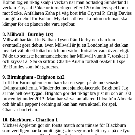
Bolton tog en riktig skalp i veckan när man bortaslog Sunderland i
veckan. Crystal P åkte ur turneringen efter 120 minuters spel borta
mot Stoke. Anfallaren Zaha på väg bort från Crystal P. Craig Davies
kan göra debut för Bolton. Mycket snö över London och man ska
kämpar för att planen ska vara spelbar.
8. Millwall - Burnley 1(x)
Millwall har lånat in Nathan Tyson från Derby och han kan
eventuellt göra debut. även Millwall är ju ett Londonlag så det kan
mycket väl bli ett lottad match om vädret fortsätter vara överjävligt.
På de tio senaste hemmamatcherna har Millwall vunnit 7, torskat 1
och kryssat 2. Starka siffror. Charlie Austin fortsatt osäker till spel
för Burnley som bör garderas.
9. Birmingham - Brighton (x)2
Tufft för Birmingham som bara har en seger på de nio senaste
tävlingsmatcherna. Vänder det mot sjundeplacerade Brighton? Jag
är inte helt övertygad. Brighton gör det riktigt bra just nu och är 100-
procentigt under 2013. Man har värvat anfallaren Ulloa från Almeria
och får alla papper i ordning så kan han vara aktuell för spel.
Chansar bort ettan.
10. Blackburn - Charlton 1
Michael Appleton gör sin första match som tränare för Blackburn
som verkligen har kommit igång - tre segrar och ett kryss på de fyra