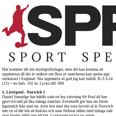
Här kommer till sist stryktipsförslaget, men det kan komma att
uppdateras då det är osäkert om flera av matcherna kan spelas pga
snökaoset i England. Ska uppdatera så gott jag kan isåfall. R-3-3-24
(12) + tre halv. 192 kr. Lycka till! /BB
1. Liverpool - Norwich 1
Daniel Sturridge har hittills varit en bra värvning för Pool då han
gjort två mål på lika många matcher. Eventuellt gör han sin första
ligamatch från start nu. även fast man ska vara favorit så är Norwich
inte en så lätt nöt att knäcka och man förlorat sällan med många mål
utan bjuder alltid upp till fajt. Lyxkrysset lockar en aning.