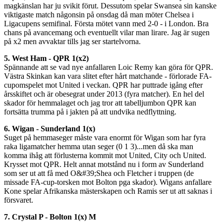
magkänslan har ju svikit förut. Dessutom spelar Swansea sin kanske
viktigaste match någonsin på onsdag då man möter Chelsea i
Ligacupens semifinal. Första mötet vann med 2-0 - i London. Bra
chans på avancemang och eventuellt vilar man lirare. Jag är sugen
på x2 men avvaktar tills jag ser startelvorna.
5. West Ham - QPR 1(x2)
Spännande att se vad nye anfallaren Loic Remy kan göra för QPR.
Västra Skinkan kan vara slitet efter hårt matchande - förlorade FA-
cupomspelet mot United i veckan. QPR har puttrade igång efter
årsskiftet och är obesegrat under 2013 (fyra matcher). En hel del
skador för hemmalaget och jag tror att tabelljumbon QPR kan
fortsätta trumma på i jakten på att undvika nedflyttning.
6. Wigan - Sunderland 1(x)
Suget på hemmaseger måste vara enormt för Wigan som har fyra
raka ligamatcher hemma utan seger (0 1 3)...men då ska man
komma ihåg att förlusterna kommit mot United, City och United.
Krysset mot QPR. Helt annat motstånd nu i form av Sunderland
som ser ut att få med O&#39;Shea och Fletcher i truppen (de
missade FA-cup-torsken mot Bolton pga skador). Wigans anfallare
Kone spelar Afrikanska mästerskapen och Ramis ser ut att saknas i
försvaret.
7. Crystal P - Bolton 1(x) M