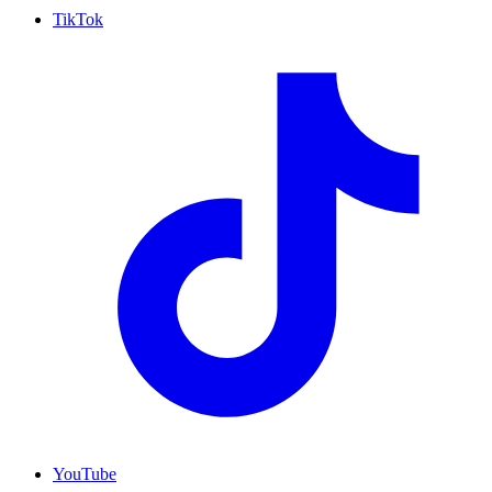
TikTok
YouTube