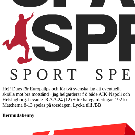
Hej! Dags för Europatips och för två svenska lag att eventuellt
skrälla mot bra motstånd - jag helgarderar f ö både AIK-Napoli och
Helsingborg-Levante. R-3-3-24 (12) + tre halvgarderingar. 192 kr.
Matcherna 8-13 spelas på torsdagen. Lycka till! /BB
Bermudabenny