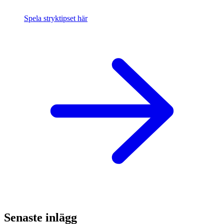
Spela stryktipset här
Senaste inlägg