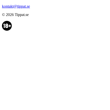
kontakt@tippat.se
© 2026
Tippat.se