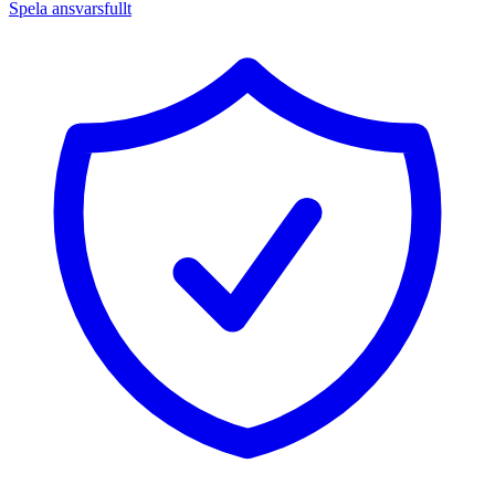
Spela ansvarsfullt