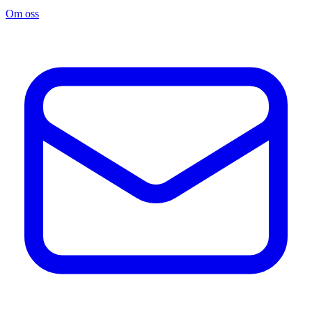
Om oss