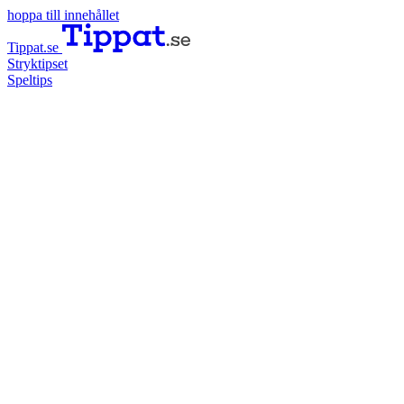
hoppa till innehållet
Tippat.se
Stryktipset
Speltips