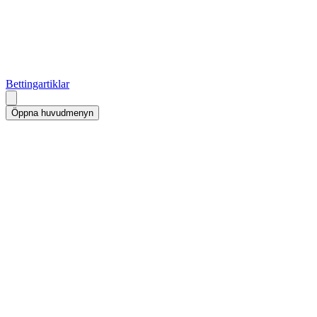
Bettingartiklar
Öppna huvudmenyn