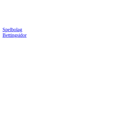
Spelbolag
Bettingsidor